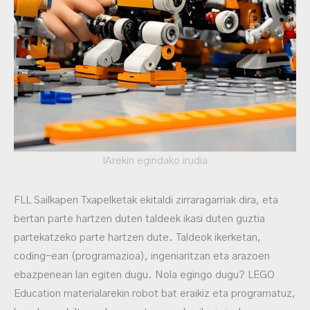
IArekin egindako irudia
FLL Sailkapen Txapelketak ekitaldi zirraragarriak dira, eta
bertan parte hartzen duten taldeek ikasi duten guztia
partekatzeko parte hartzen dute. Taldeok ikerketan,
coding-ean (programazioa), ingeniaritzan eta arazoen
ebazpenean lan egiten dugu. Nola egingo dugu? LEGO
Education materialarekin robot bat eraikiz eta programatuz,