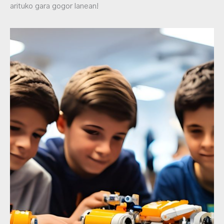
arituko gara gogor lanean!