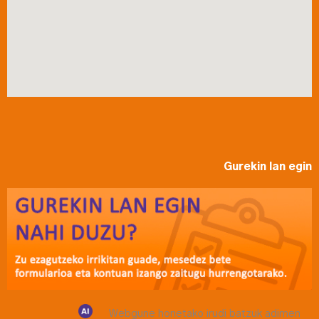
Gurekin lan egin
Webgune honetako irudi batzuk adimen