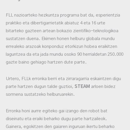
FLL nazioarteko hezkuntza programa bat da, esperientzia
praktiko eta dibertigarrietatik abiatuz 4 eta 16 urte
bitarteko gazteen artean bokazio zientifiko-teknologikoa
sustatzen duena. Ekimen honen helburu globala mundu
errealeko arazoak konponduz etorkizun hobea eraikitzen
laguntzea da eta jada mundu osoko 90 herrialdetan 250.000
gazte baino gehiago hartzen dute parte.
Urtero, FLLk erronka berri eta zirraragarria eskaintzen digu
parte hartzen dugun talde guztioi,
STEAM
arloen bidez
sormena sustatzeko helburuarekin.
Erronka honi aurre egiteko gai izango den robot bat
diseinatu eta eraiki beharko dugu parte hartzaileok.
Gainera, egokitzen den gaiaren inguruan ikertu beharko