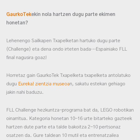
GaurkoTek
ekin nola hartzen dugu parte ekimen
honetan?
Lehenengo Sailkapen Txapelketan hartuko dugu parte
(Challenge) eta dena ondo irteten bada…Espainiako FLL
final nagusira goaz!
Horretaz gain GaurkoTek Txapelketa txapelketa antolatuko
dugu
Eureka! zientzia museoa
n, sakatu estekan gehiago
jakin nahi baduzu.
FLL Challenge hezkuntza-programa bat da, LEGO robotikan
oinarritua. Kategoria honetan 10-16 urte bitarteko gazteek
hartzen dute parte eta talde bakoitza 2-10 pertsonaz
osatzen da. Gure taldean 10 mutil eta entrenatzailea