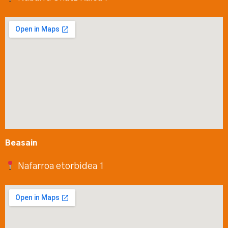
Beasain
Nafarroa etorbidea 1