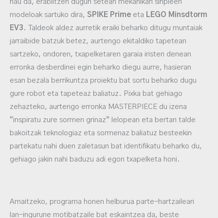
hau da, erabiltzen dugun setean mekanikari sinpleen
modeloak sartuko dira,
SPIKE Prime
eta
LEGO Minsdtorm
EV3
. Taldeok aldez aurretik eraiki beharko ditugu muntaiak
jarraibide batzuk betez, aurtengo ekitaldiko tapetean
sartzeko, ondoren, txapelketaren garaia iristen denean
erronka desberdinei egin beharko diegu aurre, hasieran
esan bezala berrikuntza proiektu bat sortu beharko dugu
gure robot eta tapeteaz baliatuz. Pixka bat gehiago
zehazteko, aurtengo erronka MASTERPIECE du izena
“inspiratu zure sormen grinaz” lelopean eta bertan talde
bakoitzak teknologiaz eta sormenaz baliatuz besteekin
partekatu nahi duen zaletasun bat identifikatu beharko du,
gehiago jakin nahi baduzu adi egon txapelketa honi.
Amaitzeko, programa honen helburua parte-hartzaileari
lan-ingurune motibatzaile bat eskaintzea da, beste