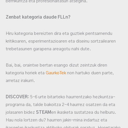
berrikuntza eta profesionaltasun atsegina.
Zenbat kategoria daude FLLn?
Hiru kategoria bereizten dira eta guztiek pentsamendu
kritikoaren, esperimentazioaren eta diseinu sortzailearen
trebetasunen garapena areagotu nahi dute.
Bai, bai, oraintxe bertan esango dizut zeintzuk diren
kategoria horiek eta
GaurkoTek
non hartuko duen parte,
arretaz irakurri.
DISCOVER:
5-6 urte bitarteko haurrentzako hezkuntza-
programa da, talde bakoitza 2-4 haurrez osatzen da eta
jolasaren bidez
STEAM
en ikasketa sustatzea du helburu.
Hau nola lortzen du? haurren jakin-mina indartuz eta
ikasgelan ikaskuntza aktiboko ohiturak garatuz. Honetarako