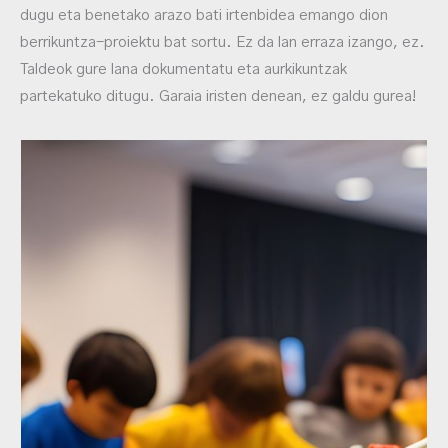
dugu eta benetako arazo bati irtenbidea emango dion
berrikuntza-proiektu bat sortu. Ez da lan erraza izango, ez.
Taldeok gure lana dokumentatu eta aurkikuntzak
partekatuko ditugu. Garaia iristen denean, ez galdu gurea!