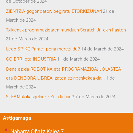
de October de 2024
ZIENTZIA gogor dator, begiratu ETORKIZUNAri
21 de
March de 2024
Txikienak programazioaren munduan Scratch Jr-ekin hasten
21 de March de 2024
Lego SPIKE Prime: pena merezi du?
14 de March de 2024
GOIERRI eta INDUSTRIA
11 de March de 2024
Dena ez da ROBOTIKA eta PROGRAMAZIOA! JOLASTEA
eta DENBORA LIBREA izatea ezinbeskekoa da!
11 de
March de 2024
STEAMak ikasgelan… Zer da hau?
7 de March de 2024
Astigarraga
Nabarra Oñatz Kalea 7