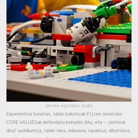
IArekin egindako irudia
Esperientzia honetan, talde bakoitzak FLLren oinarrizko
CORE VALUESak defendatu beharko ditu, eta… zeintzuk
dira? aurkikuntza, talde-lana, inklusioa, inpaktua, dibertsioa,