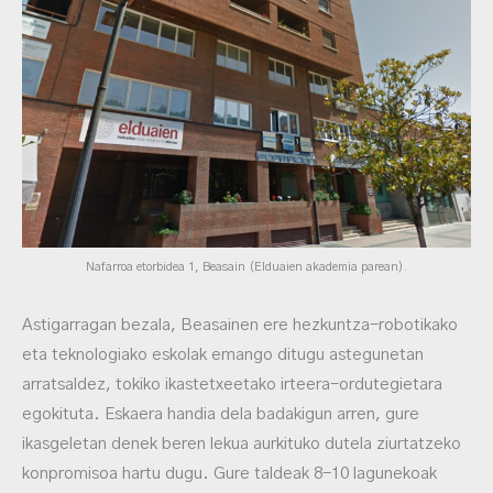
Nafarroa etorbidea 1, Beasain (Elduaien akademia parean).
Astigarragan bezala, Beasainen ere hezkuntza-robotikako
eta teknologiako eskolak emango ditugu astegunetan
arratsaldez, tokiko ikastetxeetako irteera-ordutegietara
egokituta. Eskaera handia dela badakigun arren, gure
ikasgeletan denek beren lekua aurkituko dutela ziurtatzeko
konpromisoa hartu dugu. Gure taldeak 8-10 lagunekoak