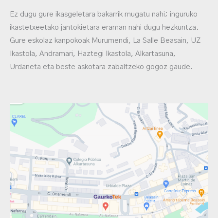
Ez dugu gure ikasgeletara bakarrik mugatu nahi; inguruko
ikastetxeetako jantokietara eraman nahi dugu hezkuntza.
Gure eskolaz kanpokoak Murumendi, La Salle Beasain, UZ
Ikastola, Andramari, Haztegi Ikastola, Alkartasuna,
Urdaneta eta beste askotara zabaltzeko gogoz gaude.