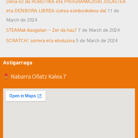
Dena ez da ROBOTIKA eta PROGRAMAZIOA! JOLASTEA
eta DENBORA LIBREA izatea ezinbeskekoa da!
11 de
March de 2024
STEAMak ikasgelan… Zer da hau?
7 de March de 2024
SCRATCH: sorrera eta eboluzioa
5 de March de 2024
Astigarraga
Nabarra Oñatz Kalea 7