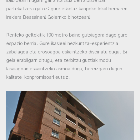
ibilbidean mugarri garrantzitsua den albiste bat
partekatzera gatoz: gure eskolaz kanpoko lokal berriaren
irekiera Beasainen! Goierriko bihotzean!
Renfeko geltokitik 100 metro baino gutxiagora dago gure
espazio berria. Gure ikasleei hezkuntza-esperientzia
zabalagoa eta erosoagoa eskaintzeko diseinatu dugu. Bi
gela erabilgarri ditugu, eta zerbitzu guztiak modu
lasaiagoan eskaintzeko asmoa dugu, bereizgarri dugun
kalitate-konpromisoari eutsiz.