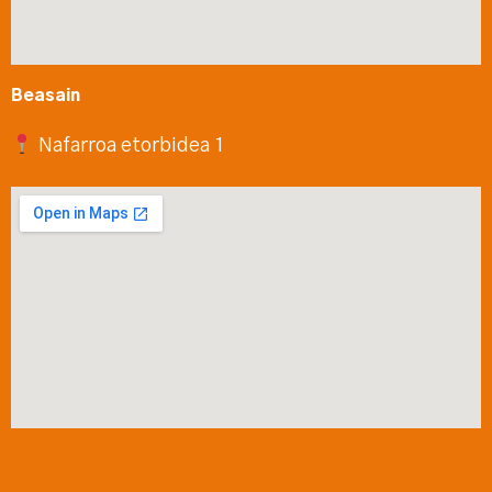
Beasain
Nafarroa etorbidea 1