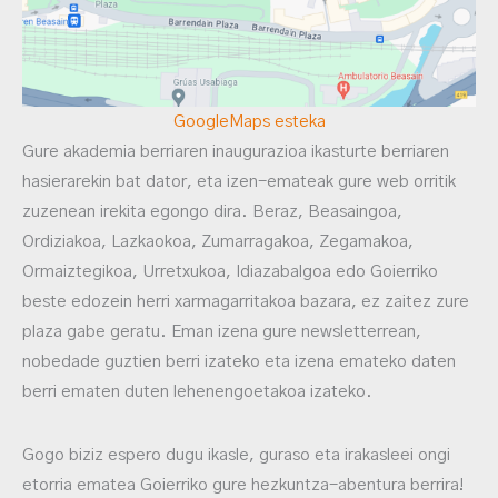
GoogleMaps esteka
Gure akademia berriaren inaugurazioa ikasturte berriaren
hasierarekin bat dator, eta izen-emateak gure web orritik
zuzenean irekita egongo dira. Beraz, Beasaingoa,
Ordiziakoa, Lazkaokoa, Zumarragakoa, Zegamakoa,
Ormaiztegikoa, Urretxukoa, Idiazabalgoa edo Goierriko
beste edozein herri xarmagarritakoa bazara, ez zaitez zure
plaza gabe geratu. Eman izena gure newsletterrean,
nobedade guztien berri izateko eta izena emateko daten
berri ematen duten lehenengoetakoa izateko.
Gogo biziz espero dugu ikasle, guraso eta irakasleei ongi
etorria ematea Goierriko gure hezkuntza-abentura berrira!