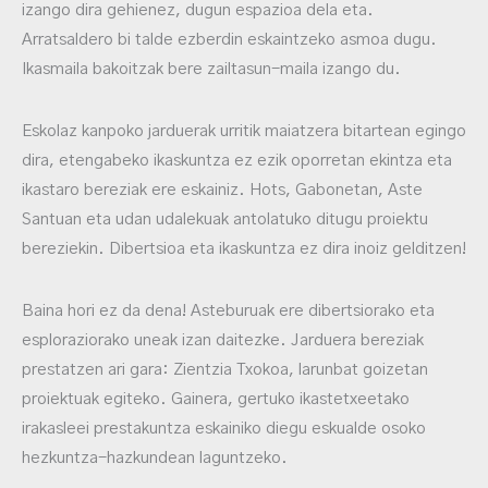
izango dira gehienez, dugun espazioa dela eta.
Arratsaldero bi talde ezberdin eskaintzeko asmoa dugu.
Ikasmaila bakoitzak bere zailtasun-maila izango du.
Eskolaz kanpoko jarduerak urritik maiatzera bitartean egingo
dira, etengabeko ikaskuntza ez ezik oporretan ekintza eta
ikastaro bereziak ere eskainiz. Hots, Gabonetan, Aste
Santuan eta udan udalekuak antolatuko ditugu proiektu
bereziekin. Dibertsioa eta ikaskuntza ez dira inoiz gelditzen!
Baina hori ez da dena! Asteburuak ere dibertsiorako eta
esploraziorako uneak izan daitezke. Jarduera bereziak
prestatzen ari gara: Zientzia Txokoa, larunbat goizetan
proiektuak egiteko. Gainera, gertuko ikastetxeetako
irakasleei prestakuntza eskainiko diegu eskualde osoko
hezkuntza-hazkundean laguntzeko.