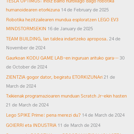
TESLA OPTIMUS: Inoiz baino hurbilago dago robotika
humanoidearen etorkizuna
14 de February de 2025
Robotika hezitzailearen mundua esploratzen LEGO EV3
MINDSTORMSEKIN
16 de January de 2025
TEAM BUILDING, lan taldea indartzeko aproposa.
24 de
November de 2024
Gaurkoan KODU GAME LAB-en inguruan arituko gara…
30
de October de 2024
ZIENTZIA gogor dator, begiratu ETORKIZUNAri
21 de
March de 2024
Txikienak programazioaren munduan Scratch Jr-ekin hasten
21 de March de 2024
Lego SPIKE Prime: pena merezi du?
14 de March de 2024
GOIERRI eta INDUSTRIA
11 de March de 2024