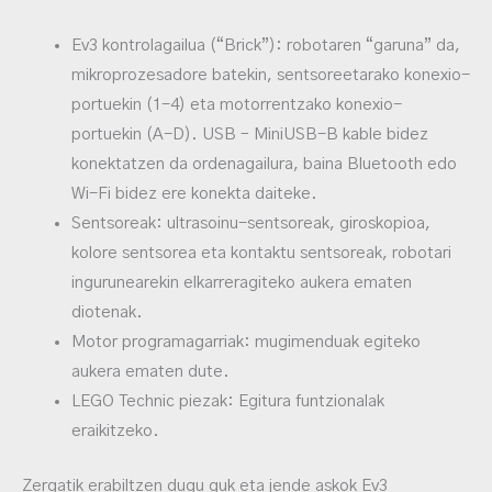
Ev3 kontrolagailua (“Brick”): robotaren “garuna” da,
mikroprozesadore batekin, sentsoreetarako konexio-
portuekin (1-4) eta motorrentzako konexio-
portuekin (A-D). USB – MiniUSB-B kable bidez
konektatzen da ordenagailura, baina Bluetooth edo
Wi-Fi bidez ere konekta daiteke.
Sentsoreak: ultrasoinu-sentsoreak, giroskopioa,
kolore sentsorea eta kontaktu sentsoreak, robotari
ingurunearekin elkarreragiteko aukera ematen
diotenak.
Motor programagarriak: mugimenduak egiteko
aukera ematen dute.
LEGO Technic piezak: Egitura funtzionalak
eraikitzeko.
Zergatik erabiltzen dugu guk eta jende askok Ev3