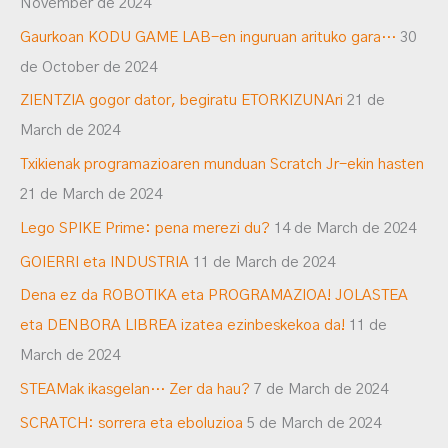
November de 2024
Gaurkoan KODU GAME LAB-en inguruan arituko gara…
30
de October de 2024
ZIENTZIA gogor dator, begiratu ETORKIZUNAri
21 de
March de 2024
Txikienak programazioaren munduan Scratch Jr-ekin hasten
21 de March de 2024
Lego SPIKE Prime: pena merezi du?
14 de March de 2024
GOIERRI eta INDUSTRIA
11 de March de 2024
Dena ez da ROBOTIKA eta PROGRAMAZIOA! JOLASTEA
eta DENBORA LIBREA izatea ezinbeskekoa da!
11 de
March de 2024
STEAMak ikasgelan… Zer da hau?
7 de March de 2024
SCRATCH: sorrera eta eboluzioa
5 de March de 2024