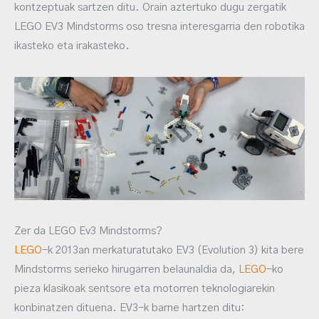
kontzeptuak sartzen ditu. Orain aztertuko dugu zergatik
LEGO EV3 Mindstorms oso tresna interesgarria den robotika
ikasteko eta irakasteko.
Zer da LEGO Ev3 Mindstorms?
LEGO
-k 2013an merkaturatutako EV3 (Evolution 3) kita bere
Mindstorms serieko hirugarren belaunaldia da,
LEGO
-ko
pieza klasikoak sentsore eta motorren teknologiarekin
konbinatzen dituena. EV3-k barne hartzen ditu: