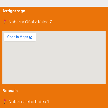
Astigarraga
Nabarra Oñatz Kalea 7
Beasain
Nafarroa etorbidea 1