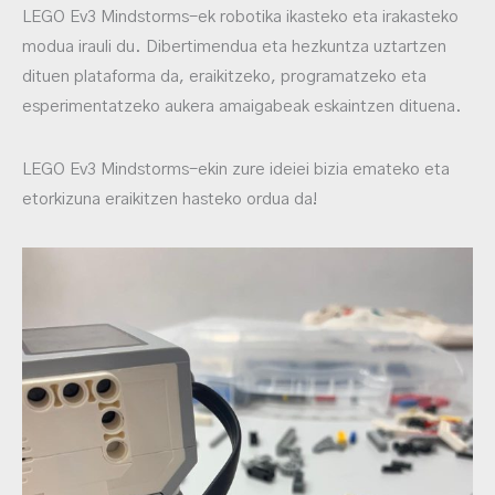
LEGO Ev3 Mindstorms-ek robotika ikasteko eta irakasteko
modua irauli du. Dibertimendua eta hezkuntza uztartzen
dituen plataforma da, eraikitzeko, programatzeko eta
esperimentatzeko aukera amaigabeak eskaintzen dituena.
LEGO Ev3 Mindstorms-ekin zure ideiei bizia emateko eta
etorkizuna eraikitzen hasteko ordua da!