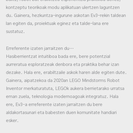
kontzeptu teorikoak modu aplikatuan ulertzen laguntzen
du. Gainera, hezkuntza-ingurune askotan Ev3-rekin taldean
lan egiten da, proiektuak eginez eta talde-lana ere
sustatuz.
Erreferente izaten jarraitzen du…
Hasiberrientzat intuitiboa bada ere, bere potentzial
aurreratua esploratzeak denbora eta praktika behar izan
dezake. Hala ere, erabiltzaile askok haren alde egiten dute.
Gainera, aipatzekoa da 2020an LEGO Mindstorms Robot
Inventor merkaturatuta, LEGOk aukera berrietarako urratsa
eman zuela, teknologia modernoagoak integratuz. Hala
ere, Ev3-a erreferente izaten jarraitzen du bere
aldakortasunari eta babesten duen komunitate handiari
esker.