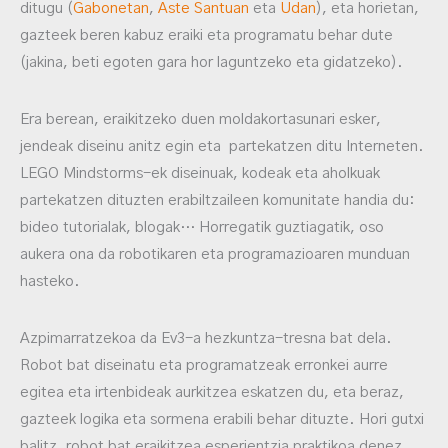
ditugu (
Gabonetan
,
Aste Santuan
eta
Udan
), eta horietan,
gazteek beren kabuz eraiki eta programatu behar dute
(jakina, beti egoten gara hor laguntzeko eta gidatzeko).
Era berean, eraikitzeko duen moldakortasunari esker,
jendeak diseinu anitz egin eta partekatzen ditu Interneten.
LEGO Mindstorms-ek diseinuak, kodeak eta aholkuak
partekatzen dituzten erabiltzaileen komunitate handia du:
bideo tutorialak, blogak… Horregatik guztiagatik, oso
aukera ona da robotikaren eta programazioaren munduan
hasteko.
Azpimarratzekoa da Ev3-a hezkuntza-tresna bat dela.
Robot bat diseinatu eta programatzeak erronkei aurre
egitea eta irtenbideak aurkitzea eskatzen du, eta beraz,
gazteek logika eta sormena erabili behar dituzte. Hori gutxi
balitz, robot bat eraikitzea esperientzia praktikoa denez,