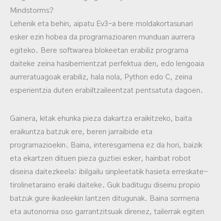
Mindstorms?
Lehenik eta behin, aipatu Ev3-a bere moldakortasunari
esker ezin hobea da programazioaren munduan aurrera
egiteko. Bere softwarea blokeetan erabiliz programa
daiteke zeina hasiberrientzat perfektua den, edo lengoaia
aurreratuagoak erabiliz, hala nola, Python edo C, zeina
esperientzia duten erabiltzaileentzat pentsatuta dagoen.
Gainera, kitak ehunka pieza dakartza eraikitzeko, baita
eraikuntza batzuk ere, beren jarraibide eta
programazioekin. Baina, interesgarriena ez da hori, baizik
eta ekartzen dituen pieza guztiei esker, hainbat robot
diseina daitezkeela: ibilgailu sinpleetatik hasieta erreskate-
tirolinetaraino eraiki daiteke. Guk baditugu diseinu propio
batzuk gure ikasleekin lantzen ditugunak. Baina sormena
eta autonomia oso garrantzitsuak direnez, tailerrak egiten