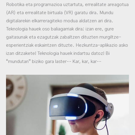
Robotika eta programazioa uztartuta, errealitate areagotua
(AR) eta errealitate birtuala (VR) garatu dira. Mundu
digitalarekin elkarreragiteko modua aldatzen ari dira.
Teknologia hauek oso baliagarriak dira; izan ere, gure
gaitasunak eta ezagutzak zabaltzen dituzten murgiltze-
esperientziak eskaintzen dituzte. Hezkuntza-aplikazio asko
izan ditzakete! Teknologia hauek indartsu datoz! Bi
“mundutan” biziko gara laster… Kar, kar, kar…