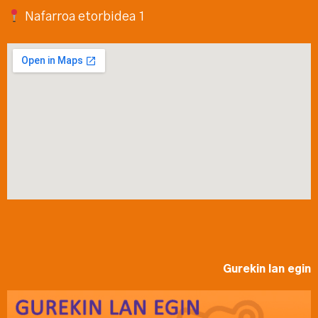
Nafarroa etorbidea 1
Gurekin lan egin