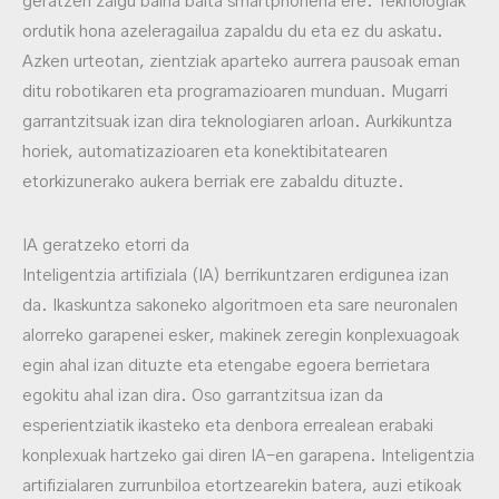
geratzen zaigu baina baita smartphonena ere. Teknologiak
ordutik hona azeleragailua zapaldu du eta ez du askatu.
Azken urteotan, zientziak aparteko aurrera pausoak eman
ditu robotikaren eta programazioaren munduan. Mugarri
garrantzitsuak izan dira teknologiaren arloan. Aurkikuntza
horiek, automatizazioaren eta konektibitatearen
etorkizunerako aukera berriak ere zabaldu dituzte.
IA geratzeko etorri da
Inteligentzia artifiziala (IA) berrikuntzaren erdigunea izan
da. Ikaskuntza sakoneko algoritmoen eta sare neuronalen
alorreko garapenei esker, makinek zeregin konplexuagoak
egin ahal izan dituzte eta etengabe egoera berrietara
egokitu ahal izan dira. Oso garrantzitsua izan da
esperientziatik ikasteko eta denbora errealean erabaki
konplexuak hartzeko gai diren IA-en garapena. Inteligentzia
artifizialaren zurrunbiloa etortzearekin batera, auzi etikoak