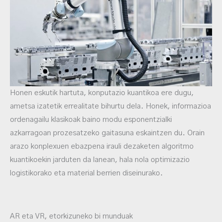
Honen eskutik hartuta, konputazio kuantikoa ere dugu,
ametsa izatetik errealitate bihurtu dela. Honek, informazioa
ordenagailu klasikoak baino modu esponentzialki
azkarragoan prozesatzeko gaitasuna eskaintzen du. Orain
arazo konplexuen ebazpena irauli dezaketen algoritmo
kuantikoekin jarduten da lanean, hala nola optimizazio
logistikorako eta material berrien diseinurako.
AR eta VR, etorkizuneko bi munduak