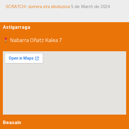
SCRATCH: sorrera eta eboluzioa
5 de March de 2024
Astigarraga
Nabarra Oñatz Kalea 7
Beasain