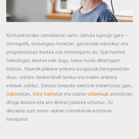
Konturatzerako zurrunbiloan sartu-sartuta egongo gara…
Horregatik, testuinguru honetan, gaztetatik robotikaz eta
programazioaz ikastea oso interesgarria da. Guk haurrek
teknologiaz ikastea nahi dugu, baina modu dibertigarri
batean. Haurrak pixkana-pixkana ezagutzak bereganatzen
doaz, unitate desberdinak landuz eta mailen arabera
edukiak zailduz. Eskolaz kanpoko ekintzak eskaintzeaz gain,
Gabon
etan,
Aste Santu
tan eta udaran
udalekuak
antolatzen
ditugu ikastea eta aire librean jolastea uztartuz. Ez
diezaiola zure seme-alabari zurrunbiloak ezustean
harrapatu!