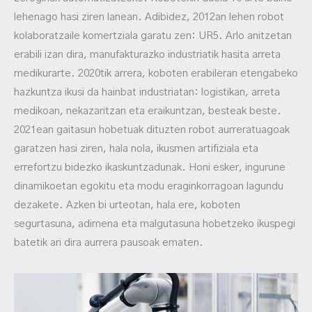
lehenago hasi ziren lanean. Adibidez, 2012an lehen robot
kolaboratzaile komertziala garatu zen: UR5. Arlo anitzetan
erabili izan dira, manufakturazko industriatik hasita arreta
medikurarte. 2020tik arrera, koboten erabileran etengabeko
hazkuntza ikusi da hainbat industriatan: logistikan, arreta
medikoan, nekazaritzan eta eraikuntzan, besteak beste.
2021ean gaitasun hobetuak dituzten robot aurreratuagoak
garatzen hasi ziren, hala nola, ikusmen artifiziala eta
errefortzu bidezko ikaskuntzadunak. Honi esker, ingurune
dinamikoetan egokitu eta modu eraginkorragoan lagundu
dezakete. Azken bi urteotan, hala ere, koboten
segurtasuna, adimena eta malgutasuna hobetzeko ikuspegi
batetik ari dira aurrera pausoak ematen.