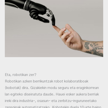
Eta, robotikan zer?
Robotikan azken berrikuntzak robot kolaboratiboak
(kobotak) dira. Gizakiekin modu seguru eta eraginkorrean
lan egiteko diseinatuta daude. Hauei esker aukera berriak
ireki dira industria-, osasun- eta zerbitzu-inguruneetako
zereginak automatizatzeko. Kobotekin duela 10 urte baino