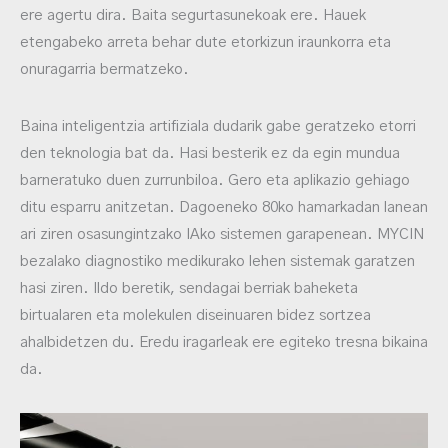
ere agertu dira. Baita segurtasunekoak ere. Hauek
etengabeko arreta behar dute etorkizun iraunkorra eta
onuragarria bermatzeko.
Baina inteligentzia artifiziala dudarik gabe geratzeko etorri
den teknologia bat da. Hasi besterik ez da egin mundua
barneratuko duen zurrunbiloa. Gero eta aplikazio gehiago
ditu esparru anitzetan. Dagoeneko 80ko hamarkadan lanean
ari ziren osasungintzako IAko sistemen garapenean. MYCIN
bezalako diagnostiko medikurako lehen sistemak garatzen
hasi ziren. Ildo beretik, sendagai berriak baheketa
birtualaren eta molekulen diseinuaren bidez sortzea
ahalbidetzen du. Eredu iragarleak ere egiteko tresna bikaina
da.