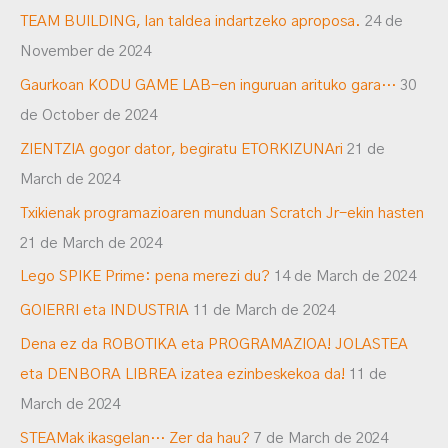
TEAM BUILDING, lan taldea indartzeko aproposa.
24 de
November de 2024
Gaurkoan KODU GAME LAB-en inguruan arituko gara…
30
de October de 2024
ZIENTZIA gogor dator, begiratu ETORKIZUNAri
21 de
March de 2024
Txikienak programazioaren munduan Scratch Jr-ekin hasten
21 de March de 2024
Lego SPIKE Prime: pena merezi du?
14 de March de 2024
GOIERRI eta INDUSTRIA
11 de March de 2024
Dena ez da ROBOTIKA eta PROGRAMAZIOA! JOLASTEA
eta DENBORA LIBREA izatea ezinbeskekoa da!
11 de
March de 2024
STEAMak ikasgelan… Zer da hau?
7 de March de 2024