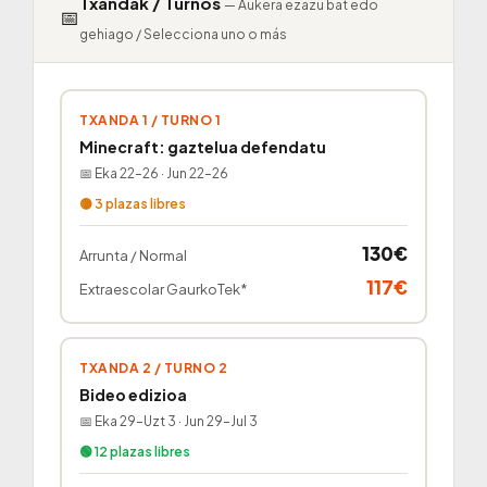
Txandak / Turnos
— Aukera ezazu bat edo
📅
gehiago / Selecciona uno o más
TXANDA 1 / TURNO 1
Minecraft: gaztelua defendatu
📅 Eka 22–26 · Jun 22–26
🟡 3 plazas libres
130€
Arrunta / Normal
117€
Extraescolar GaurkoTek*
TXANDA 2 / TURNO 2
Bideo edizioa
📅 Eka 29–Uzt 3 · Jun 29–Jul 3
🟢 12 plazas libres