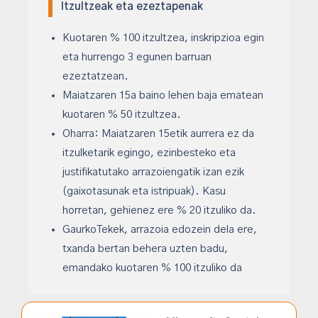
Itzultzeak eta ezeztapenak
Kuotaren % 100 itzultzea, inskripzioa egin
eta hurrengo 3 egunen barruan
ezeztatzean.
Maiatzaren 15a baino lehen baja ematean
kuotaren % 50 itzultzea.
Oharra: Maiatzaren 15etik aurrera ez da
itzulketarik egingo, ezinbesteko eta
justifikatutako arrazoiengatik izan ezik
(gaixotasunak eta istripuak). Kasu
horretan, gehienez ere % 20 itzuliko da.
GaurkoTekek, arrazoia edozein dela ere,
txanda bertan behera uzten badu,
emandako kuotaren % 100 itzuliko da