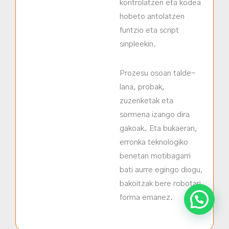
kontrolatzen eta kodea
hobeto antolatzen
funtzio eta script
sinpleekin.
Prozesu osoan talde-
lana, probak,
zuzenketak eta
sormena izango dira
gakoak. Eta bukaeran,
erronka teknologiko
benetan motibagarri
bati aurre egingo diogu,
bakoitzak bere robotari
forma emanez.
💬 Laguntza behar? ¿Necesitas ayuda?