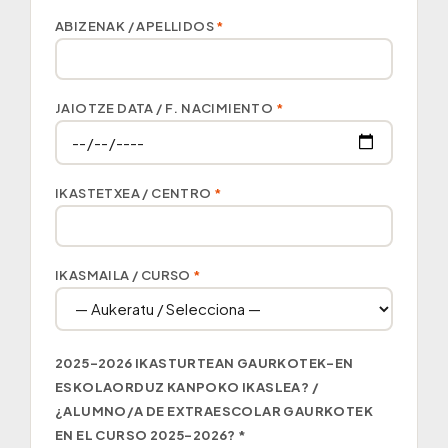
ABIZENAK / APELLIDOS
*
JAIOTZE DATA / F. NACIMIENTO
*
IKASTETXEA / CENTRO
*
IKASMAILA / CURSO
*
2025–2026 IKASTURTEAN GAURKOTEK-EN
ESKOLAORDUZ KANPOKO IKASLEA? /
¿ALUMNO/A DE EXTRAESCOLAR GAURKOTEK
EN EL CURSO 2025–2026?
*