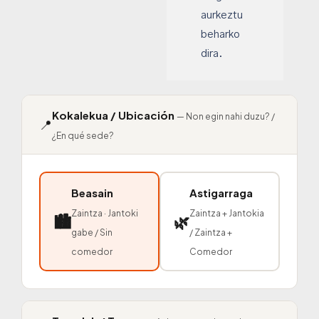
aurkeztu
beharko
dira.
Kokalekua / Ubicación
— Non egin nahi duzu? /
📍
¿En qué sede?
Beasain
Astigarraga
Zaintza · Jantoki
Zaintza + Jantokia
🏙️
🌿
gabe / Sin
/ Zaintza +
comedor
Comedor