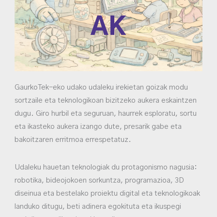
AK
GaurkoTek-eko udako udaleku irekietan goizak modu
sortzaile eta teknologikoan bizitzeko aukera eskaintzen
dugu. Giro hurbil eta seguruan, haurrek esploratu, sortu
eta ikasteko aukera izango dute, presarik gabe eta
bakoitzaren erritmoa errespetatuz.
Udaleku hauetan teknologiak du protagonismo nagusia:
robotika, bideojokoen sorkuntza, programazioa, 3D
diseinua eta bestelako proiektu digital eta teknologikoak
landuko ditugu, beti adinera egokituta eta ikuspegi