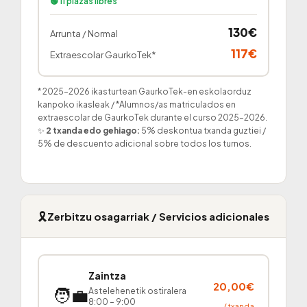
🟢 11 plazas libres
130€
Arrunta / Normal
117€
Extraescolar GaurkoTek*
* 2025–2026 ikasturtean GaurkoTek-en eskolaorduz
kanpoko ikasleak / *Alumnos/as matriculados en
extraescolar de GaurkoTek durante el curso 2025–2026.
✨
2 txanda edo gehiago:
5% deskontua txanda guztiei /
5% de descuento adicional sobre todos los turnos.
🎗️
Zerbitzu osagarriak / Servicios adicionales
Zaintza
20,00€
🧑‍💼
Astelehenetik ostiralera
8:00 – 9:00
/ txanda