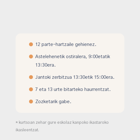
●
12 parte-hartzaile gehienez.
●
Astelehenetik ostiralera, 9:00etatik
13:30era.
●
Jantoki zerbitzua 13:30etik 15:00era.
●
7 eta 13 urte bitarteko haurrentzat.
●
Zozketarik gabe.
* kurtsoan zehar gure eskolaz kanpoko ikastaroko
ikasleentzat.