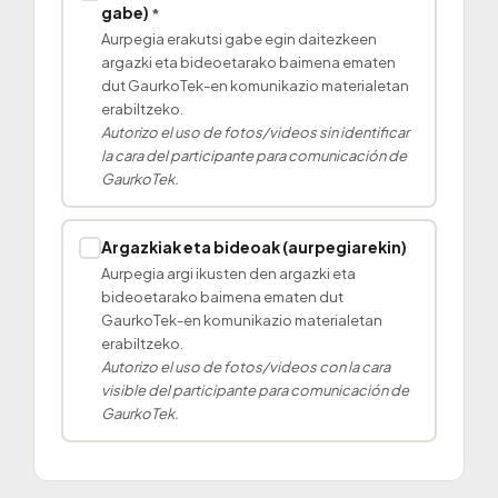
gabe)
*
Aurpegia erakutsi gabe egin daitezkeen
argazki eta bideoetarako baimena ematen
dut GaurkoTek-en komunikazio materialetan
erabiltzeko.
Autorizo el uso de fotos/videos sin identificar
la cara del participante para comunicación de
GaurkoTek.
Argazkiak eta bideoak (aurpegiarekin)
✓
Aurpegia argi ikusten den argazki eta
bideoetarako baimena ematen dut
GaurkoTek-en komunikazio materialetan
erabiltzeko.
Autorizo el uso de fotos/videos con la cara
visible del participante para comunicación de
GaurkoTek.