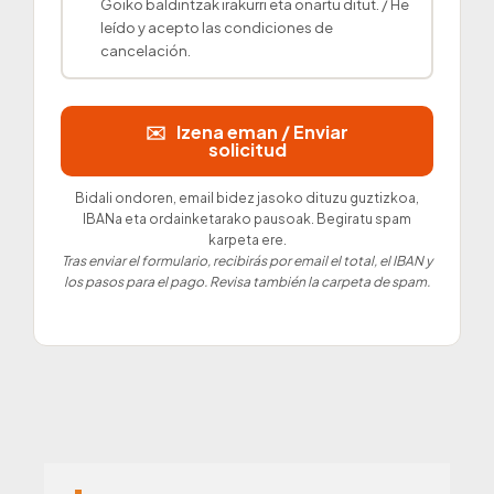
Goiko baldintzak irakurri eta onartu ditut. / He
leído y acepto las condiciones de
cancelación.
✉️ Izena eman / Enviar
solicitud
Bidali ondoren, email bidez jasoko dituzu guztizkoa,
IBANa eta ordainketarako pausoak. Begiratu spam
karpeta ere.
Tras enviar el formulario, recibirás por email el total, el IBAN y
los pasos para el pago. Revisa también la carpeta de spam.