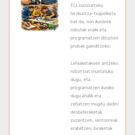
FLL nazioarteko
hezkuntza-txapelketa
bat da, non ikasleek
robotak eraiki eta
programatzen dituzten
probak gainditzeko.
Lehiaketakoen antzeko
robot bat muntatuko
dugu, eta
programatzen ikasiko
dugu ahalik eta
zehatzen mugitu dadin:
desbideraketak
zuzentzen, sentsoreak
erabiltzen, biraketak