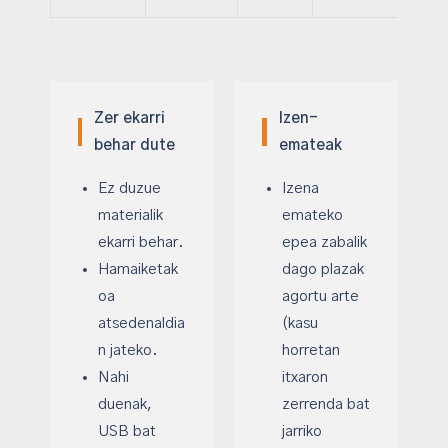
Zer ekarri
Izen-
behar dute
emateak
Ez duzue
Izena
materialik
emateko
ekarri behar.
epea zabalik
Hamaiketak
dago plazak
oa
agortu arte
atsedenaldia
(kasu
n jateko.
horretan
Nahi
itxaron
duenak,
zerrenda bat
USB bat
jarriko