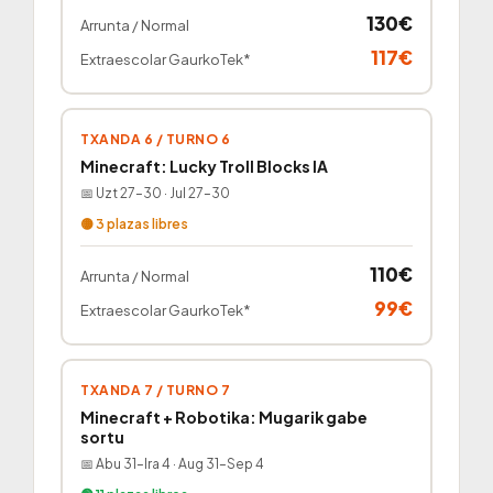
130€
Arrunta / Normal
117€
Extraescolar GaurkoTek*
TXANDA 6 / TURNO 6
Minecraft: Lucky Troll Blocks IA
📅 Uzt 27–30 · Jul 27–30
🟡 3 plazas libres
110€
Arrunta / Normal
99€
Extraescolar GaurkoTek*
TXANDA 7 / TURNO 7
Minecraft + Robotika: Mugarik gabe
sortu
📅 Abu 31–Ira 4 · Aug 31–Sep 4