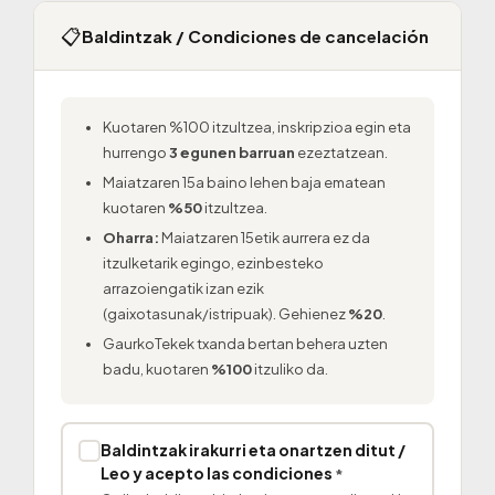
📋
Baldintzak / Condiciones de cancelación
Kuotaren %100 itzultzea, inskripzioa egin eta
hurrengo
3 egunen barruan
ezeztatzean.
Maiatzaren 15a baino lehen baja ematean
kuotaren
%50
itzultzea.
Oharra:
Maiatzaren 15etik aurrera ez da
itzulketarik egingo, ezinbesteko
arrazoiengatik izan ezik
(gaixotasunak/istripuak). Gehienez
%20
.
GaurkoTekek txanda bertan behera uzten
badu, kuotaren
%100
itzuliko da.
Baldintzak irakurri eta onartzen ditut /
✓
Leo y acepto las condiciones
*