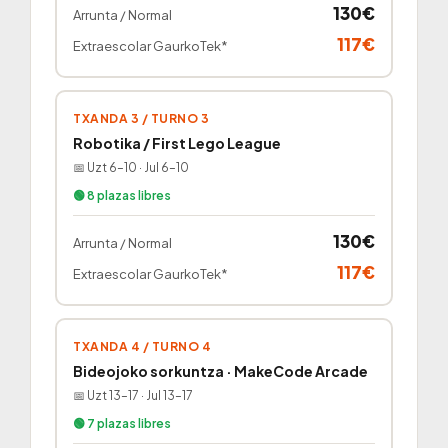
130€
Arrunta / Normal
117€
Extraescolar GaurkoTek*
TXANDA 3 / TURNO 3
Robotika / First Lego League
📅 Uzt 6–10 · Jul 6–10
🟢 8 plazas libres
130€
Arrunta / Normal
117€
Extraescolar GaurkoTek*
TXANDA 4 / TURNO 4
Bideojoko sorkuntza · MakeCode Arcade
📅 Uzt 13–17 · Jul 13–17
🟢 7 plazas libres