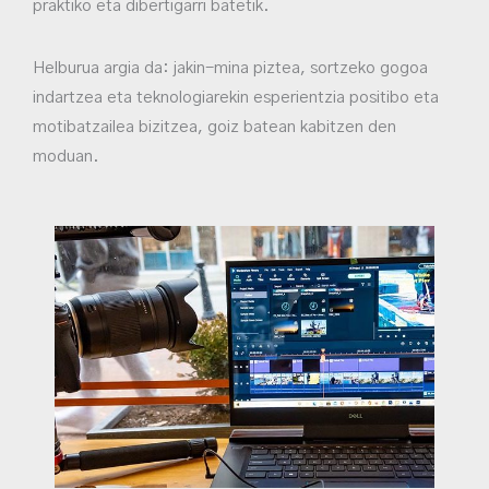
praktiko eta dibertigarri batetik.
Helburua argia da: jakin-mina piztea, sortzeko gogoa
indartzea eta teknologiarekin esperientzia positibo eta
motibatzailea bizitzea, goiz batean kabitzen den
moduan.