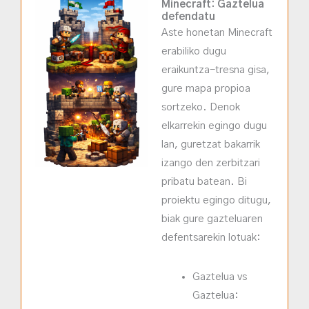
Minecraft: Gaztelua
defendatu
Aste honetan Minecraft
erabiliko dugu
eraikuntza-tresna gisa,
gure mapa propioa
sortzeko. Denok
elkarrekin egingo dugu
lan, guretzat bakarrik
izango den zerbitzari
pribatu batean. Bi
proiektu egingo ditugu,
biak gure gazteluaren
defentsarekin lotuak:
Gaztelua vs
Gaztelua: