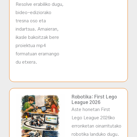
Resolve erabiliko dugu,
bideo-ediziorako
tresna oso eta
indartsua. Amaieran,
ikasle bakoitzak bere
proiektua mp4
formatuan eramango
du etxera.
Robotika: First Lego
League 2026
Aste honetan First
Lego League 2026ko
erronketan oinarritutako
robotika landuko dugu.