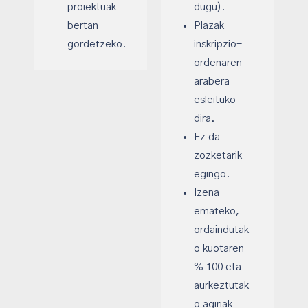
proiektuak
dugu).
bertan
Plazak
gordetzeko.
inskripzio-
ordenaren
arabera
esleituko
dira.
Ez da
zozketarik
egingo.
Izena
emateko,
ordaindutak
o kuotaren
% 100 eta
aurkeztutak
o agiriak