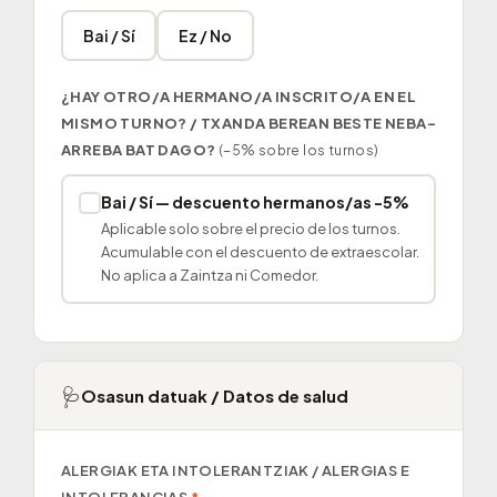
Bai / Sí
Ez / No
¿HAY OTRO/A HERMANO/A INSCRITO/A EN EL
MISMO TURNO? / TXANDA BEREAN BESTE NEBA-
ARREBA BAT DAGO?
(−5% sobre los turnos)
Bai / Sí — descuento hermanos/as −5%
✓
Aplicable solo sobre el precio de los turnos.
Acumulable con el descuento de extraescolar.
No aplica a Zaintza ni Comedor.
🩺
Osasun datuak / Datos de salud
ALERGIAK ETA INTOLERANTZIAK / ALERGIAS E
INTOLERANCIAS
*