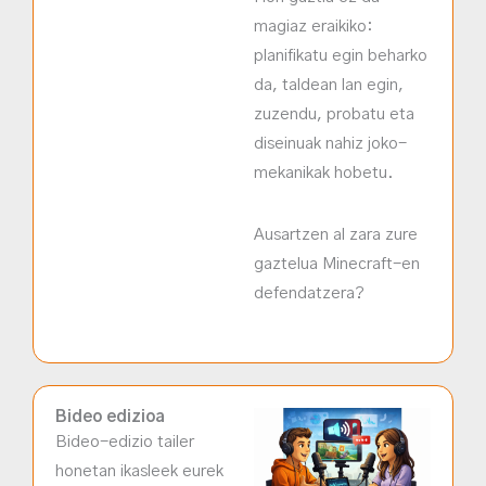
magiaz eraikiko:
planifikatu egin beharko
da, taldean lan egin,
zuzendu, probatu eta
diseinuak nahiz joko-
mekanikak hobetu.
Ausartzen al zara zure
gaztelua Minecraft-en
defendatzera?
Bideo edizioa
Bideo-edizio tailer
honetan ikasleek eurek