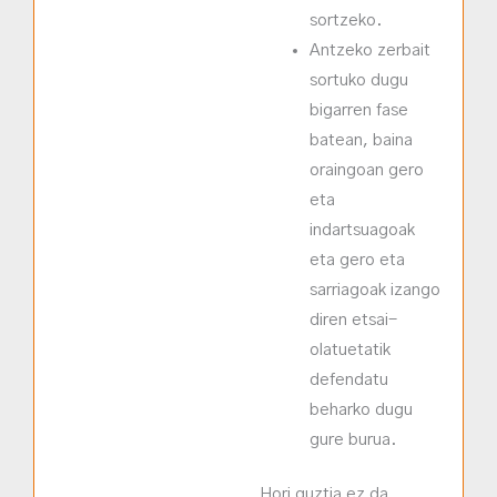
sortzeko.
Antzeko zerbait
sortuko dugu
bigarren fase
batean, baina
oraingoan gero
eta
indartsuagoak
eta gero eta
sarriagoak izango
diren etsai-
olatuetatik
defendatu
beharko dugu
gure burua.
Hori guztia ez da