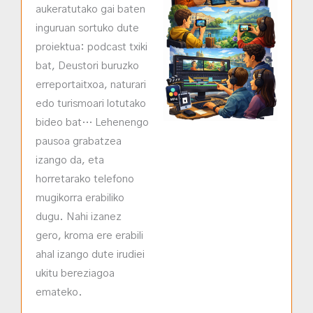
aukeratutako gai baten
inguruan sortuko dute
proiektua: podcast txiki
bat, Deustori buruzko
erreportaitxoa, naturari
edo turismoari lotutako
bideo bat… Lehenengo
pausoa grabatzea
izango da, eta
horretarako telefono
mugikorra erabiliko
dugu. Nahi izanez
gero, kroma ere erabili
ahal izango dute irudiei
ukitu bereziagoa
emateko.