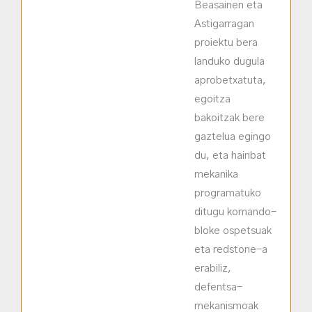
Beasainen eta
Astigarragan
proiektu bera
landuko dugula
aprobetxatuta,
egoitza
bakoitzak bere
gaztelua egingo
du, eta hainbat
mekanika
programatuko
ditugu komando-
bloke ospetsuak
eta redstone-a
erabiliz,
defentsa-
mekanismoak