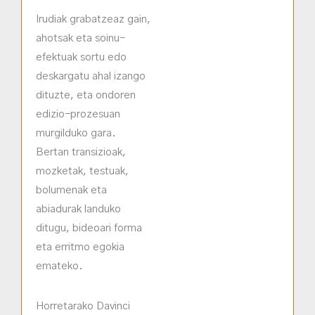
Irudiak grabatzeaz gain,
ahotsak eta soinu-
efektuak sortu edo
deskargatu ahal izango
dituzte, eta ondoren
edizio-prozesuan
murgilduko gara.
Bertan transizioak,
mozketak, testuak,
bolumenak eta
abiadurak landuko
ditugu, bideoari forma
eta erritmo egokia
emateko.
Horretarako Davinci