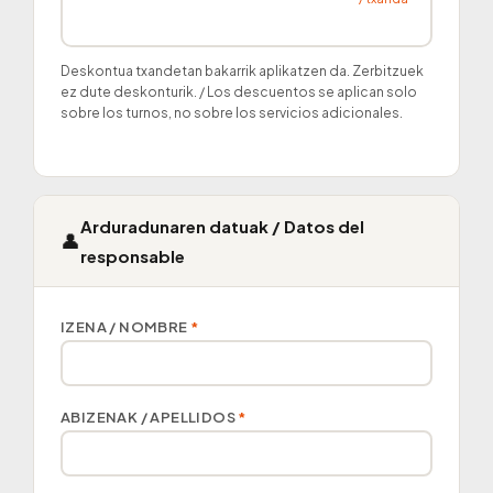
Deskontua txandetan bakarrik aplikatzen da. Zerbitzuek
ez dute deskonturik. / Los descuentos se aplican solo
sobre los turnos, no sobre los servicios adicionales.
Arduradunaren datuak / Datos del
👤
responsable
IZENA / NOMBRE
*
ABIZENAK / APELLIDOS
*