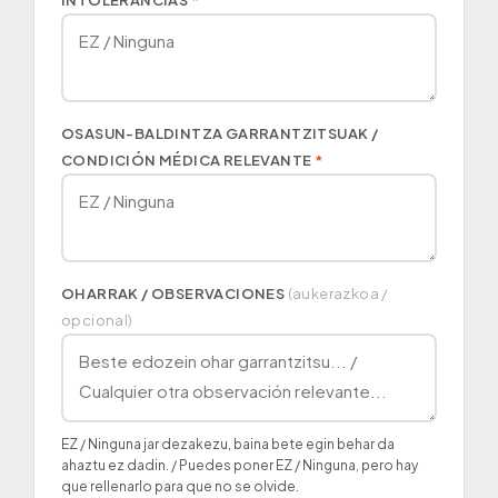
OSASUN-BALDINTZA GARRANTZITSUAK /
CONDICIÓN MÉDICA RELEVANTE
*
OHARRAK / OBSERVACIONES
(aukerazkoa /
opcional)
EZ / Ninguna jar dezakezu, baina bete egin behar da
ahaztu ez dadin. / Puedes poner EZ / Ninguna, pero hay
que rellenarlo para que no se olvide.