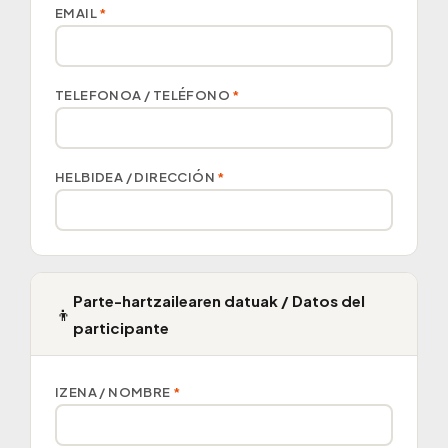
EMAIL
*
TELEFONOA / TELÉFONO
*
HELBIDEA / DIRECCIÓN
*
Parte-hartzailearen datuak / Datos del
👦
participante
IZENA / NOMBRE
*