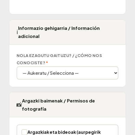
Informazio gehigarria / Información
ℹ️
adicional
NOLA EZAGUTU GAITUZU? / ¿CÓMO NOS
CONOCISTE?
*
Argazki baimenak / Permisos de
📸
fotografía
Argazkiak eta bideoak (aurpegirik
✓