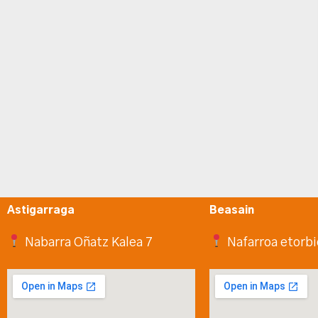
Astigarraga
Beasain
Nabarra Oñatz Kalea 7
Nafarroa etorbi