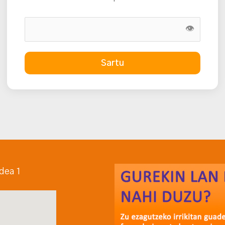
👁
Sartu
dea 1