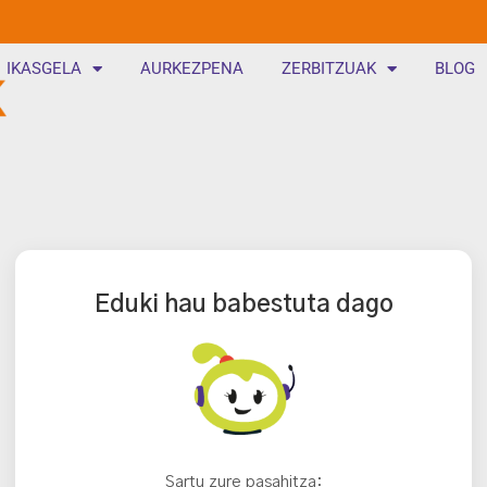
IKASGELA
AURKEZPENA
ZERBITZUAK
BLOG
Eduki hau babestuta dago
Sartu zure pasahitza: