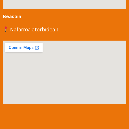
Beasain
Nafarroa etorbidea 1