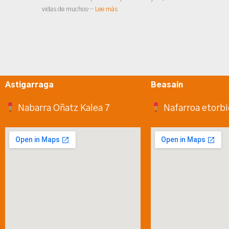
vidas de muchos…
Lee más
Astigarraga
Beasain
Nabarra Oñatz Kalea 7
Nafarroa etorbi