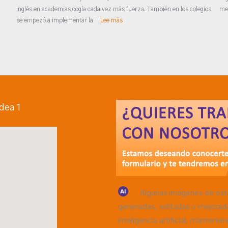
inglés en academias cogía cada vez más fuerza. También en los colegios
me
se empezó a implementar la…
Lee más
dea 1
Algunas imágenes de est
generadas, editadas o mejorad
inteligencia artificial, mantenie