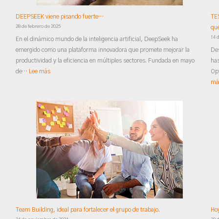
con
DEEPSEEK viene pisando fuerte…
TES
Scratch
28 de febrero de 2025
qu
Jr
14 
En el dinámico mundo de la inteligencia artificial, DeepSeek ha
emergido como una plataforma innovadora que promete mejorar la
De
productividad y la eficiencia en múltiples sectores. Fundada en mayo
has
de…
Lee más
Opt
má
Team Building, ideal para fortalecer el grupo de trabajo.
Ho