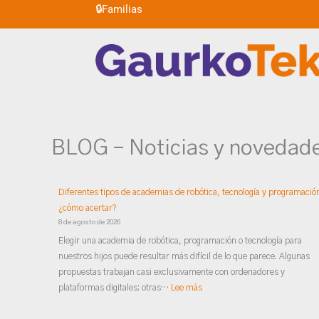
🔒
Familias
Ir
al
contenido
BLOG – Noticias y novedad
:
:
:
Explorando
¡La
Diferentes
el
CIENCIA
tipos
mundo
viene
de
Diferentes tipos de academias de robótica, tecnología y programació
de
fuerte!
academias
¿cómo acertar?
la
mira
de
8 de agosto de 2026
robótica
al
robótica,
Elegir una academia de robótica, programación o tecnología para
educativa
FUTURO
tecnología
nuestros hijos puede resultar más difícil de lo que parece. Algunas
con
y
propuestas trabajan casi exclusivamente con ordenadores y
LEGO
programación:
plataformas digitales; otras…
Lee más
EV3
¿cómo
MINDSTORMS
acertar?