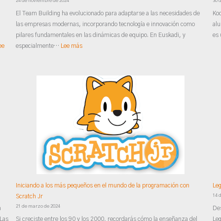
24 de noviembre de 2024
30 
El Team Building ha evolucionado para adaptarse a las necesidades de
Kod
las empresas modernas, incorporando tecnología e innovación como
alu
pilares fundamentales en las dinámicas de equipo. En Euskadi, y
es 
ee
especialmente…
Lee más
Iniciando a los más pequeños en el mundo de la programación con
Leg
14 
Scratch Jr
21 de marzo de 2024
n
Des
 Las
Si creciste entre los 90 y los 2000, recordarás cómo la enseñanza del
Leg