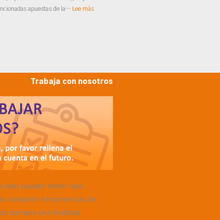
ncionadas apuestas de la…
Lee más
Trabaja con nosotros
a web pueden haber sido
as mediante herramientas de
ndo siempre una finalidad