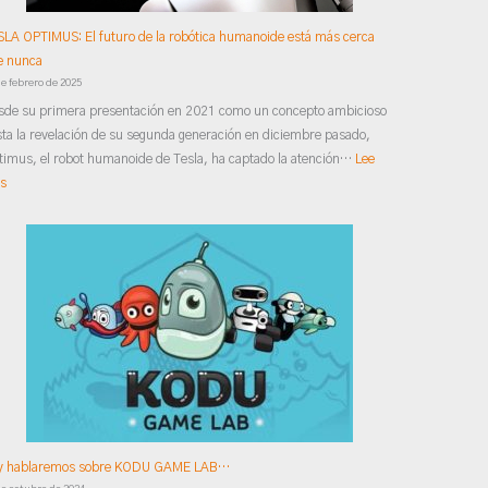
que
LA OPTIMUS: El futuro de la robótica humanoide está más cerca
nunca
e nunca
de febrero de 2025
sde su primera presentación en 2021 como un concepto ambicioso
ta la revelación de su segunda generación en diciembre pasado,
imus, el robot humanoide de Tesla, ha captado la atención…
Lee
s
y hablaremos sobre KODU GAME LAB…