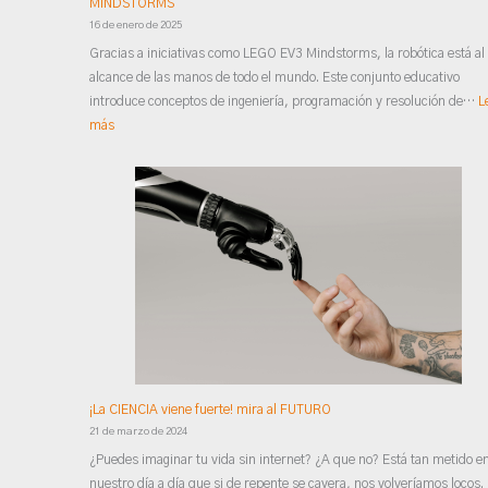
MINDSTORMS
16 de enero de 2025
Gracias a iniciativas como LEGO EV3 Mindstorms, la robótica está al
alcance de las manos de todo el mundo. Este conjunto educativo
introduce conceptos de ingeniería, programación y resolución de…
L
más
¡La CIENCIA viene fuerte! mira al FUTURO
21 de marzo de 2024
¿Puedes imaginar tu vida sin internet? ¿A que no? Está tan metido e
nuestro día a día que si de repente se cayera, nos volveríamos locos.