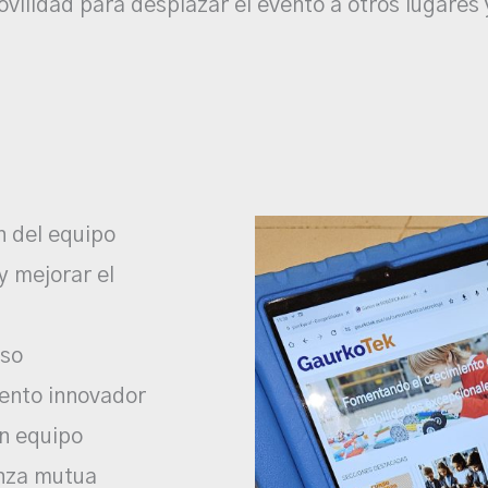
ovilidad para desplazar el evento a otros lugares
n del equipo
y mejorar el
iso
iento innovador
en equipo
anza mutua