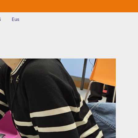
G
Eus