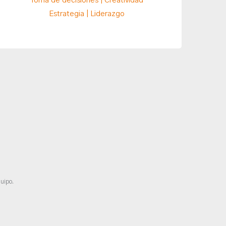
Toma de decisiones | Creatividad
Estrategia | Liderazgo
uipo.