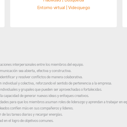
Habilidad | Búsqueda
Entorno virtual | Videojuego
relaciones interpersonales entre los miembros del equipo.
municación sea abierta, efectiva y constructiva.
dentificar y resolver conflictos de manera colaborativa.
n individual y colectiva, reforzando el sentido de pertenencia a la empresa.
individuales y grupales que pueden ser aprovechadas o fortalecidas.
r la capacidad de generar nuevas ideas y enfoques creativos.
idades para que los miembros asuman roles de liderazgo y aprendan a trabajar en eq
leados confíen más en sus compañeros y líderes.
 de las tareas diarias y recargar energías.
dad en el logro de objetivos comunes.