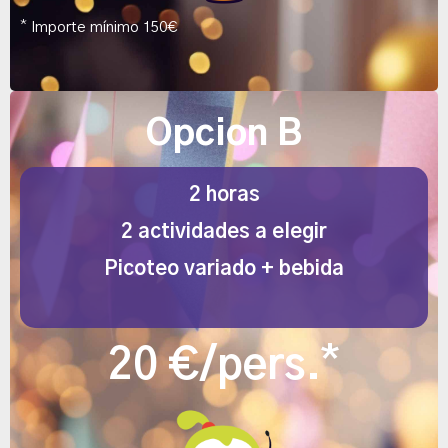
*
Importe mínimo 150€
Opcion B
2 horas
2 actividades a elegir
Picoteo variado
+ bebida
*
20 €/pers.