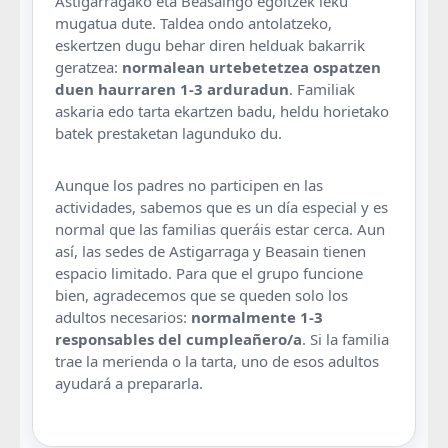
Astigarragako eta Beasaingo egoitzek leku
mugatua dute. Taldea ondo antolatzeko,
eskertzen dugu behar diren helduak bakarrik
geratzea:
normalean urtebetetzea ospatzen
duen haurraren 1-3 arduradun
. Familiak
askaria edo tarta ekartzen badu, heldu horietako
batek prestaketan lagunduko du.
Aunque los padres no participen en las
actividades, sabemos que es un día especial y es
normal que las familias queráis estar cerca. Aun
así, las sedes de Astigarraga y Beasain tienen
espacio limitado. Para que el grupo funcione
bien, agradecemos que se queden solo los
adultos necesarios:
normalmente 1-3
responsables del cumpleañero/a
. Si la familia
trae la merienda o la tarta, uno de esos adultos
ayudará a prepararla.