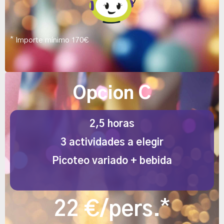
*
Importe mínimo 170€
Opcion C
2,5 horas
3 actividades a elegir
Picoteo variado + bebida
*
22 €/pers.