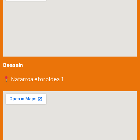
Beasain
Nafarroa etorbidea 1