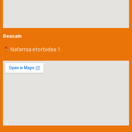
Beasain
Nafarroa etorbidea 1