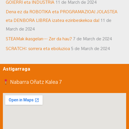
GOIERRI eta INDUSTRIA
11 de March de 2024
Dena ez da ROBOTIKA eta PROGRAMAZIOA! JOLASTEA
eta DENBORA LIBREA izatea ezinbeskekoa da!
11 de
March de 2024
STEAMak ikasgelan… Zer da hau?
7 de March de 2024
SCRATCH: sorrera eta eboluzioa
5 de March de 2024
Astigarraga
Nabarra Oñatz Kalea 7