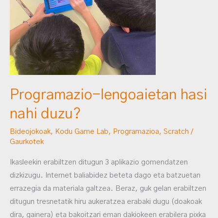
hasi
nahi
duzu?
Programazio-lengoaietan hasi
nahi duzu?
Bideojokoak
,
Kodu Game Lab
,
Programazioa
,
Scratch
/
Gaurkotek
Ikasleekin erabiltzen ditugun 3 aplikazio gomendatzen
dizkizugu. Internet baliabidez beteta dago eta batzuetan
errazegia da materiala galtzea. Beraz, guk gelan erabiltzen
ditugun tresnetatik hiru aukeratzea erabaki dugu (doakoak
dira, gainera) eta bakoitzari eman dakiokeen erabilera pixka