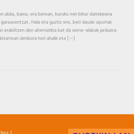
 aldia, baina, era berean, buruko min bihur daitekeena
gurasoentzat. Hala eta guztiz ere, beti daude oporrak
an erabiltzen den alternatiba bat da seme-alabak jarduera
bitartean denbora hori ahalik eta […]
dea 1