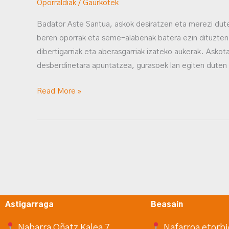
Oporraldiak
/
Gaurkotek
Badator Aste Santua, askok desiratzen eta merezi duten
beren oporrak eta seme-alabenak batera ezin dituzten 
dibertigarriak eta aberasgarriak izateko aukerak. Askot
desberdinetara apuntatzea, gurasoek lan egiten duten 
Read More »
Astigarraga
Beasain
Nabarra Oñatz Kalea 7
Nafarroa etorbi