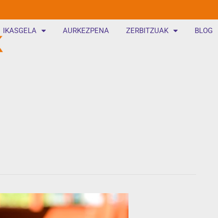
IKASGELA
AURKEZPENA
ZERBITZUAK
BLOG