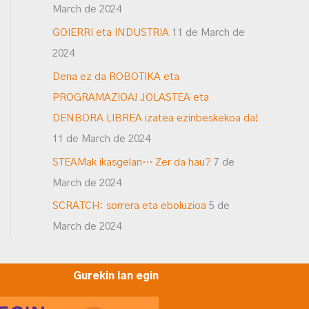
March de 2024
GOIERRI eta INDUSTRIA
11 de March de
2024
Dena ez da ROBOTIKA eta
PROGRAMAZIOA! JOLASTEA eta
DENBORA LIBREA izatea ezinbeskekoa da!
11 de March de 2024
STEAMak ikasgelan… Zer da hau?
7 de
March de 2024
SCRATCH: sorrera eta eboluzioa
5 de
March de 2024
Gurekin lan egin