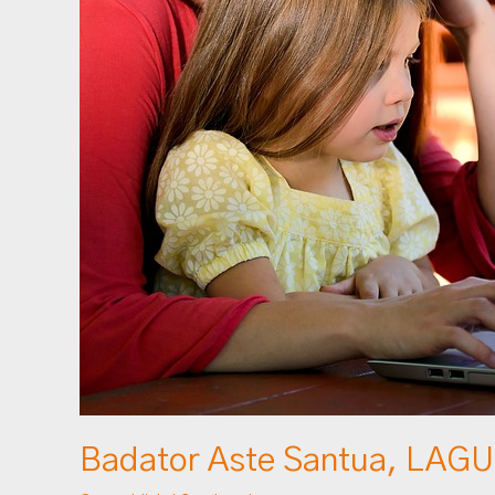
Santua,
LAGUNTZA!!
Badator Aste Santua, LAG