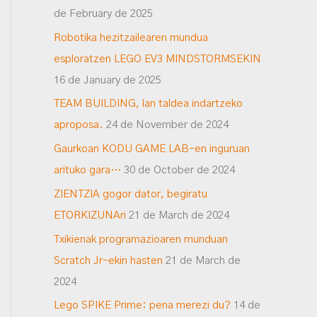
de February de 2025
Robotika hezitzailearen mundua
esploratzen LEGO EV3 MINDSTORMSEKIN
16 de January de 2025
TEAM BUILDING, lan taldea indartzeko
aproposa.
24 de November de 2024
Gaurkoan KODU GAME LAB-en inguruan
arituko gara…
30 de October de 2024
ZIENTZIA gogor dator, begiratu
ETORKIZUNAri
21 de March de 2024
Txikienak programazioaren munduan
Scratch Jr-ekin hasten
21 de March de
2024
Lego SPIKE Prime: pena merezi du?
14 de