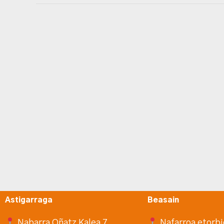
Astigarraga
Beasain
Nabarra Oñatz Kalea 7
Nafarroa etorbi