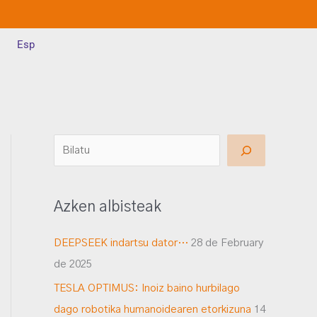
Esp
B
u
s
Azken albisteak
c
a
DEEPSEEK indartsu dator…
28 de February
r
de 2025
TESLA OPTIMUS: Inoiz baino hurbilago
dago robotika humanoidearen etorkizuna
14