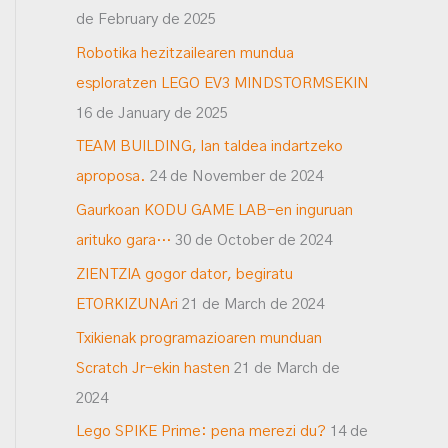
de February de 2025
Robotika hezitzailearen mundua
esploratzen LEGO EV3 MINDSTORMSEKIN
16 de January de 2025
TEAM BUILDING, lan taldea indartzeko
aproposa.
24 de November de 2024
Gaurkoan KODU GAME LAB-en inguruan
arituko gara…
30 de October de 2024
ZIENTZIA gogor dator, begiratu
ETORKIZUNAri
21 de March de 2024
Txikienak programazioaren munduan
Scratch Jr-ekin hasten
21 de March de
2024
Lego SPIKE Prime: pena merezi du?
14 de