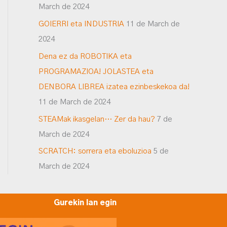
March de 2024
GOIERRI eta INDUSTRIA
11 de March de
2024
Dena ez da ROBOTIKA eta
PROGRAMAZIOA! JOLASTEA eta
DENBORA LIBREA izatea ezinbeskekoa da!
11 de March de 2024
STEAMak ikasgelan… Zer da hau?
7 de
March de 2024
SCRATCH: sorrera eta eboluzioa
5 de
March de 2024
Gurekin lan egin