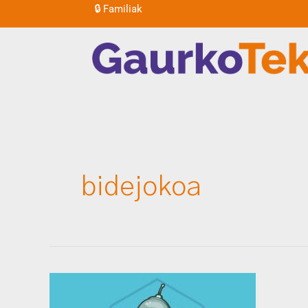
🔒
Familiak
Skip
to
content
bidejokoa
Gaurkoan
KODU