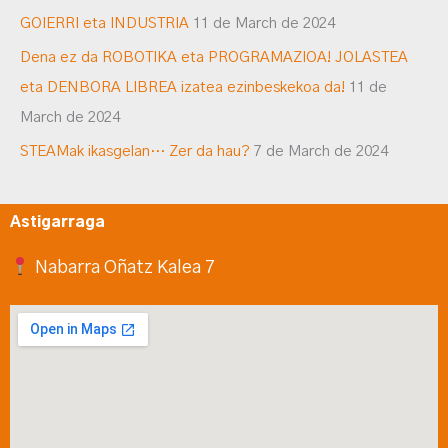
GOIERRI eta INDUSTRIA
11 de March de 2024
Dena ez da ROBOTIKA eta PROGRAMAZIOA! JOLASTEA
eta DENBORA LIBREA izatea ezinbeskekoa da!
11 de
March de 2024
STEAMak ikasgelan… Zer da hau?
7 de March de 2024
Astigarraga
Nabarra Oñatz Kalea 7