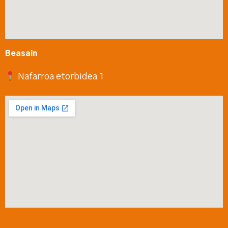
Beasain
Nafarroa etorbidea 1