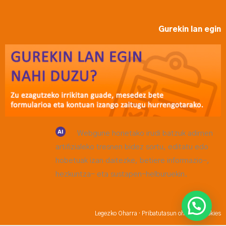
Gurekin lan egin
Webgune honetako irudi batzuk adimen
artifizialeko tresnen bidez sortu, editatu edo
hobetuak izan daitezke, betiere informazio-,
hezkuntza- eta sustapen-helburuekin.
Legezko Oharra
·
Pribatutasun oharra
·
Cookies