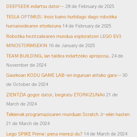
DEEPSEEK indartsu dator…
28 de February de 2025
TESLA OPTIMUS: Inoiz baino hurbilago dago robotika
humanoidearen etorkizuna
14 de February de 2025
Robotika hezitzailearen mundua esploratzen LEGO EV3
MINDSTORMSEKIN
16 de January de 2025
TEAM BUILDING, lan taldea indartzeko aproposa.
24 de
November de 2024
Gaurkoan KODU GAME LAB-en inguruan arituko gara…
30
de October de 2024
ZIENTZIA gogor dator, begiratu ETORKIZUNAri
21 de
March de 2024
Txikienak programazioaren munduan Scratch Jr-ekin hasten
21 de March de 2024
Lego SPIKE Prime: pena merezi du?
14 de March de 2024