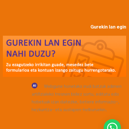
Gurekin lan egin
Webgune honetako irudi batzuk adimen
artifizialeko tresnen bidez sortu, editatu edo
hobetuak izan daitezke, betiere informazio-,
hezkuntza- eta sustapen-helburuekin.