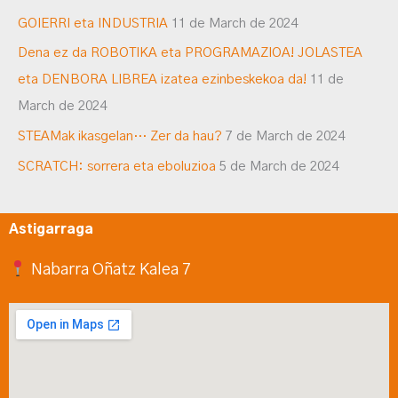
GOIERRI eta INDUSTRIA
11 de March de 2024
Dena ez da ROBOTIKA eta PROGRAMAZIOA! JOLASTEA
eta DENBORA LIBREA izatea ezinbeskekoa da!
11 de
March de 2024
STEAMak ikasgelan… Zer da hau?
7 de March de 2024
SCRATCH: sorrera eta eboluzioa
5 de March de 2024
Astigarraga
Nabarra Oñatz Kalea 7