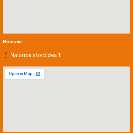
Beasain
Nafarroa etorbidea 1