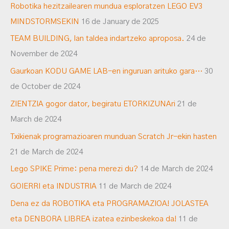
Robotika hezitzailearen mundua esploratzen LEGO EV3
MINDSTORMSEKIN
16 de January de 2025
TEAM BUILDING, lan taldea indartzeko aproposa.
24 de
November de 2024
Gaurkoan KODU GAME LAB-en inguruan arituko gara…
30
de October de 2024
ZIENTZIA gogor dator, begiratu ETORKIZUNAri
21 de
March de 2024
Txikienak programazioaren munduan Scratch Jr-ekin hasten
21 de March de 2024
Lego SPIKE Prime: pena merezi du?
14 de March de 2024
GOIERRI eta INDUSTRIA
11 de March de 2024
Dena ez da ROBOTIKA eta PROGRAMAZIOA! JOLASTEA
eta DENBORA LIBREA izatea ezinbeskekoa da!
11 de