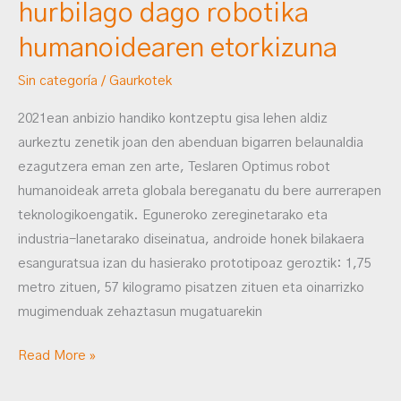
hurbilago dago robotika
humanoidearen etorkizuna
Sin categoría
/
Gaurkotek
2021ean anbizio handiko kontzeptu gisa lehen aldiz
aurkeztu zenetik joan den abenduan bigarren belaunaldia
ezagutzera eman zen arte, Teslaren Optimus robot
humanoideak arreta globala bereganatu du bere aurrerapen
teknologikoengatik. Eguneroko zereginetarako eta
industria-lanetarako diseinatua, androide honek bilakaera
esanguratsua izan du hasierako prototipoaz geroztik: 1,75
metro zituen, 57 kilogramo pisatzen zituen eta oinarrizko
mugimenduak zehaztasun mugatuarekin
Read More »