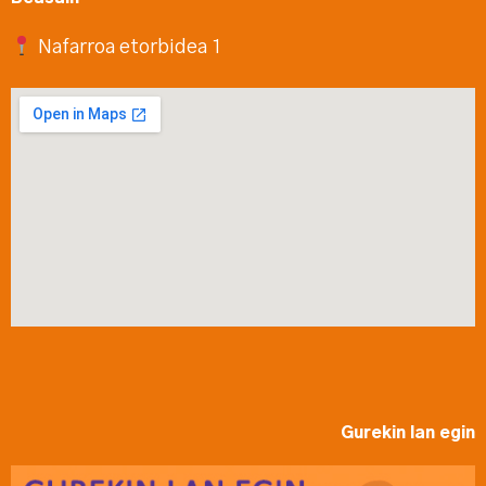
Nafarroa etorbidea 1
Gurekin lan egin