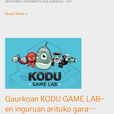
dinamiken eraldaketa bat eskainiz. Zer
Read More »
Gaurkoan
KODU
GAME
LAB-
en
inguruan
arituko
gara…
Gaurkoan KODU GAME LAB-
en inguruan arituko gara…