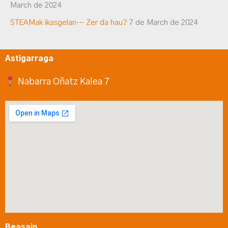
March de 2024
STEAMak ikasgelan… Zer da hau?
7 de March de 2024
Astigarraga
Nabarra Oñatz Kalea 7
Beasain