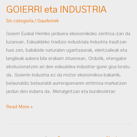
GOIERRI eta INDUSTRIA
Sin categoría
/
Gaurkotek
Goierri Euskal Herriko jarduera ekonomikoko zentroa izan da
luzaroan. Eskualdeko tradizio industriala Industria Iraultzan
hasi zen, baliabide naturalen ugaritasunak, ekintzaileak eta
langileak aukera bila erakarri zituenean. Ordutik, etengabe
eboluzionatzen ari den eskualdea industria-gune gisa loratu
da. Goierrin industria ez da motor ekonomikoa bakarrik,
belaunaldiz belaunaldi aurrerapenaren erritmoa markatzen
jardun den indarra da. Metalgintzan eta burdinoletan
Read More »