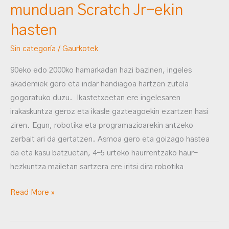
munduan Scratch Jr-ekin
hasten
Sin categoría
/
Gaurkotek
90eko edo 2000ko hamarkadan hazi bazinen, ingeles
akademiek gero eta indar handiagoa hartzen zutela
gogoratuko duzu. Ikastetxeetan ere ingelesaren
irakaskuntza geroz eta ikasle gazteagoekin ezartzen hasi
ziren. Egun, robotika eta programazioarekin antzeko
zerbait ari da gertatzen. Asmoa gero eta goizago hastea
da eta kasu batzuetan, 4-5 urteko haurrentzako haur-
hezkuntza mailetan sartzera ere iritsi dira robotika
Read More »