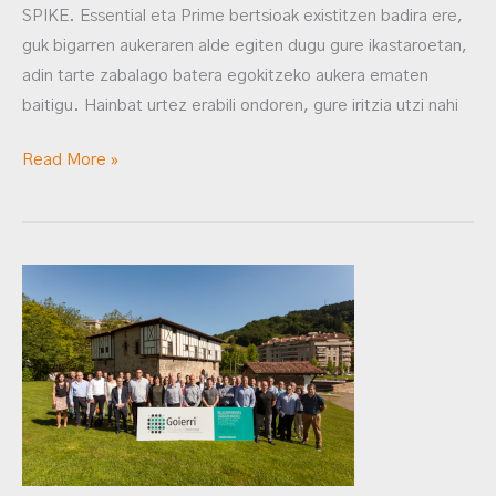
SPIKE. Essential eta Prime bertsioak existitzen badira ere,
guk bigarren aukeraren alde egiten dugu gure ikastaroetan,
adin tarte zabalago batera egokitzeko aukera ematen
baitigu. Hainbat urtez erabili ondoren, gure iritzia utzi nahi
Read More »
GOIERRI
eta
INDUSTRIA