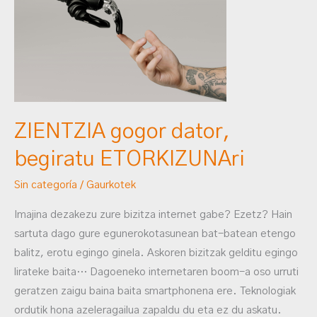
dator,
begiratu
ETORKIZUNAri
ZIENTZIA gogor dator,
begiratu ETORKIZUNAri
Sin categoría
/
Gaurkotek
Imajina dezakezu zure bizitza internet gabe? Ezetz? Hain
sartuta dago gure egunerokotasunean bat-batean etengo
balitz, erotu egingo ginela. Askoren bizitzak gelditu egingo
lirateke baita… Dagoeneko internetaren boom-a oso urruti
geratzen zaigu baina baita smartphonena ere. Teknologiak
ordutik hona azeleragailua zapaldu du eta ez du askatu.