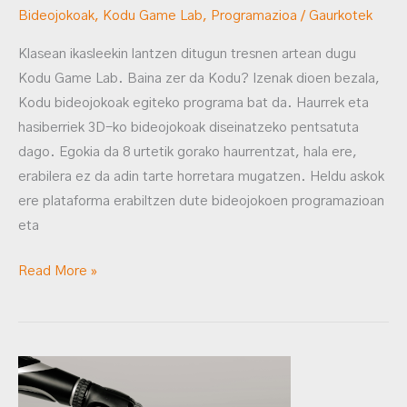
Bideojokoak
,
Kodu Game Lab
,
Programazioa
/
Gaurkotek
Klasean ikasleekin lantzen ditugun tresnen artean dugu
Kodu Game Lab. Baina zer da Kodu? Izenak dioen bezala,
Kodu bideojokoak egiteko programa bat da. Haurrek eta
hasiberriek 3D-ko bideojokoak diseinatzeko pentsatuta
dago. Egokia da 8 urtetik gorako haurrentzat, hala ere,
erabilera ez da adin tarte horretara mugatzen. Heldu askok
ere plataforma erabiltzen dute bideojokoen programazioan
eta
Read More »
ZIENTZIA
gogor