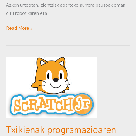
Azken urteotan, zientziak aparteko aurrera pausoak eman
ditu robotikaren eta
Read More »
Txikienak
programazioaren
munduan
Scratch
Jr-
ekin
hasten
Txikienak programazioaren