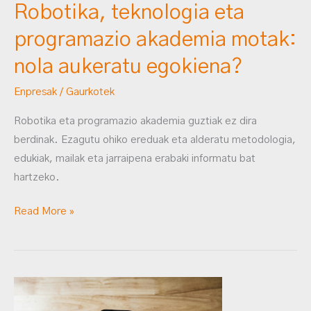
Robotika, teknologia eta
programazio akademia motak:
nola aukeratu egokiena?
Enpresak
/
Gaurkotek
Robotika eta programazio akademia guztiak ez dira
berdinak. Ezagutu ohiko ereduak eta alderatu metodologia,
edukiak, mailak eta jarraipena erabaki informatu bat
hartzeko.
Read More »
DEEPSEEK
indartsu