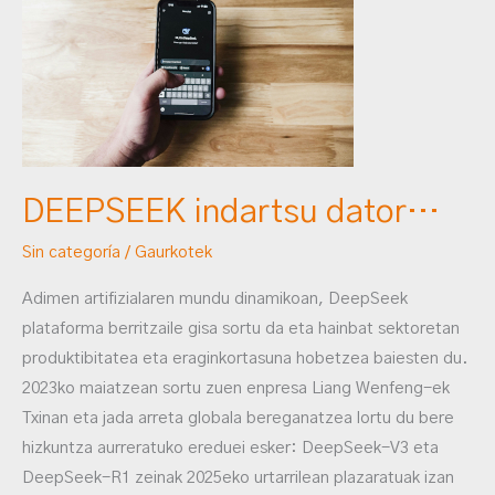
dator…
DEEPSEEK indartsu dator…
Sin categoría
/
Gaurkotek
Adimen artifizialaren mundu dinamikoan, DeepSeek
plataforma berritzaile gisa sortu da eta hainbat sektoretan
produktibitatea eta eraginkortasuna hobetzea baiesten du.
2023ko maiatzean sortu zuen enpresa Liang Wenfeng-ek
Txinan eta jada arreta globala bereganatzea lortu du bere
hizkuntza aurreratuko ereduei esker: DeepSeek-V3 eta
DeepSeek-R1 zeinak 2025eko urtarrilean plazaratuak izan