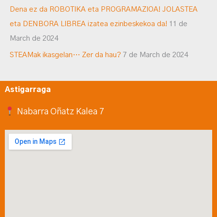
Dena ez da ROBOTIKA eta PROGRAMAZIOA! JOLASTEA
eta DENBORA LIBREA izatea ezinbeskekoa da!
11 de
March de 2024
STEAMak ikasgelan… Zer da hau?
7 de March de 2024
Astigarraga
Nabarra Oñatz Kalea 7