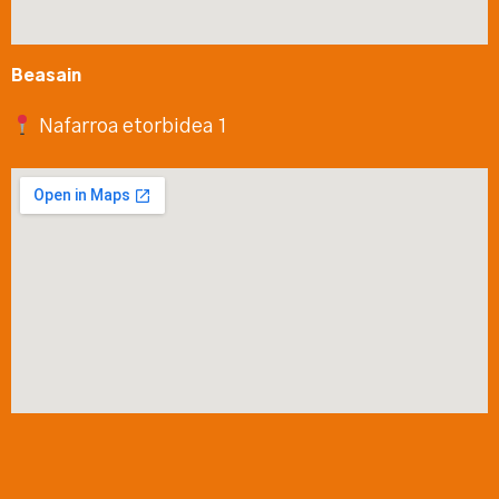
Beasain
Nafarroa etorbidea 1