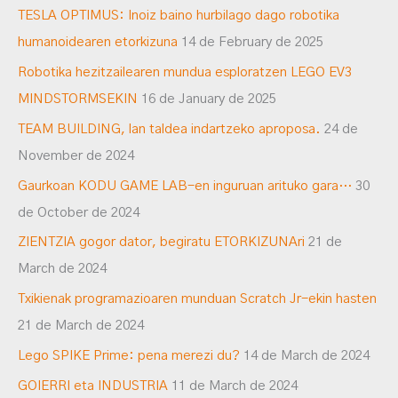
TESLA OPTIMUS: Inoiz baino hurbilago dago robotika
humanoidearen etorkizuna
14 de February de 2025
Robotika hezitzailearen mundua esploratzen LEGO EV3
MINDSTORMSEKIN
16 de January de 2025
TEAM BUILDING, lan taldea indartzeko aproposa.
24 de
November de 2024
Gaurkoan KODU GAME LAB-en inguruan arituko gara…
30
de October de 2024
ZIENTZIA gogor dator, begiratu ETORKIZUNAri
21 de
March de 2024
Txikienak programazioaren munduan Scratch Jr-ekin hasten
21 de March de 2024
Lego SPIKE Prime: pena merezi du?
14 de March de 2024
GOIERRI eta INDUSTRIA
11 de March de 2024