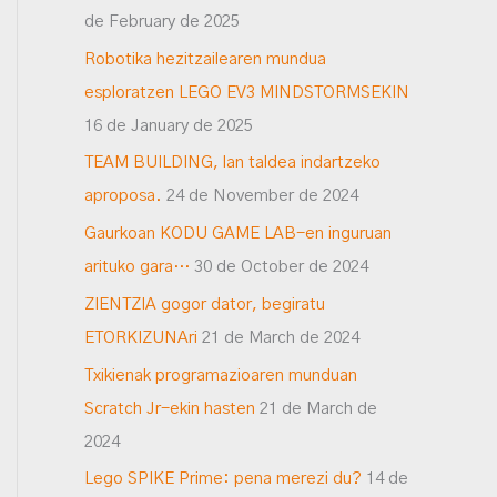
de February de 2025
Robotika hezitzailearen mundua
esploratzen LEGO EV3 MINDSTORMSEKIN
16 de January de 2025
TEAM BUILDING, lan taldea indartzeko
aproposa.
24 de November de 2024
Gaurkoan KODU GAME LAB-en inguruan
arituko gara…
30 de October de 2024
ZIENTZIA gogor dator, begiratu
ETORKIZUNAri
21 de March de 2024
Txikienak programazioaren munduan
Scratch Jr-ekin hasten
21 de March de
2024
Lego SPIKE Prime: pena merezi du?
14 de