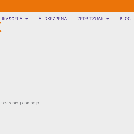
IKASGELA
AURKEZPENA
ZERBITZUAK
BLOG
s searching can help.