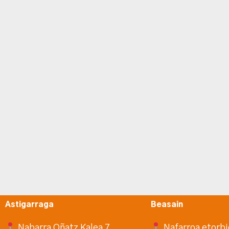
Astigarraga
Beasain
Nabarra Oñatz Kalea 7
Nafarroa etorbi