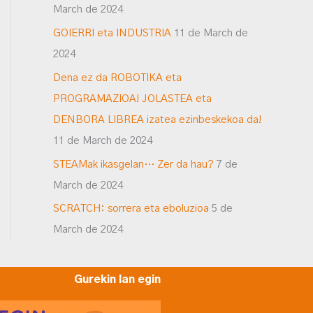
March de 2024
GOIERRI eta INDUSTRIA
11 de March de
2024
Dena ez da ROBOTIKA eta
PROGRAMAZIOA! JOLASTEA eta
DENBORA LIBREA izatea ezinbeskekoa da!
11 de March de 2024
STEAMak ikasgelan… Zer da hau?
7 de
March de 2024
SCRATCH: sorrera eta eboluzioa
5 de
March de 2024
Gurekin lan egin