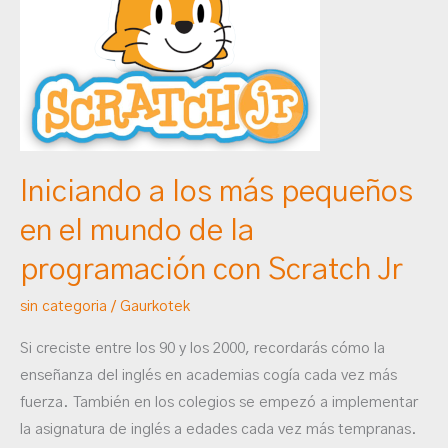
los
más
pequeños
en
el
mundo
de
Iniciando a los más pequeños
la
en el mundo de la
programación
con
programación con Scratch Jr
Scratch
sin categoria
/
Gaurkotek
Jr
Si creciste entre los 90 y los 2000, recordarás cómo la
enseñanza del inglés en academias cogía cada vez más
fuerza. También en los colegios se empezó a implementar
la asignatura de inglés a edades cada vez más tempranas.