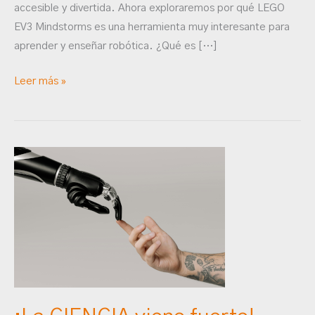
accesible y divertida. Ahora exploraremos por qué LEGO
EV3 Mindstorms es una herramienta muy interesante para
aprender y enseñar robótica. ¿Qué es […]
Leer más »
¡La
CIENCIA
viene
fuerte!
mira
al
FUTURO