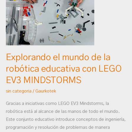
mundo
de
la
robótica
educativa
con
LEGO
Explorando el mundo de la
EV3
robótica educativa con LEGO
MINDSTORMS
EV3 MINDSTORMS
sin categoria
/
Gaurkotek
Gracias a iniciativas como LEGO EV3 Mindstorms, la
robótica está al alcance de las manos de todo el mundo.
Este conjunto educativo introduce conceptos de ingeniería,
programación y resolución de problemas de manera