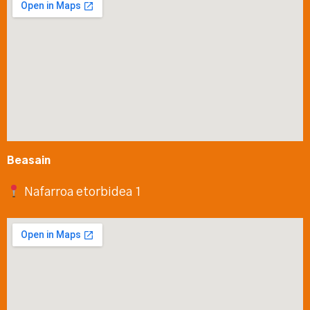
Beasain
Nafarroa etorbidea 1