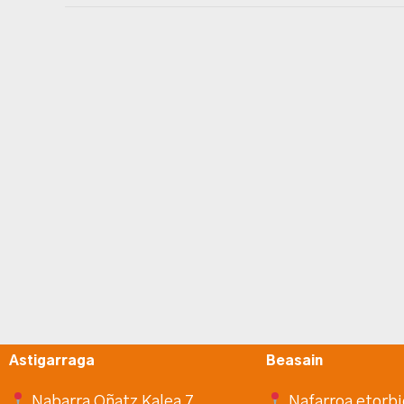
Astigarraga
Beasain
Nabarra Oñatz Kalea 7
Nafarroa etorbi