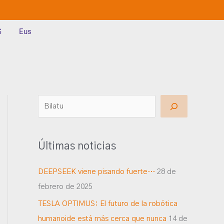
G
Eus
B
u
s
Últimas noticias
c
a
DEEPSEEK viene pisando fuerte…
28 de
r
febrero de 2025
TESLA OPTIMUS: El futuro de la robótica
humanoide está más cerca que nunca
14 de