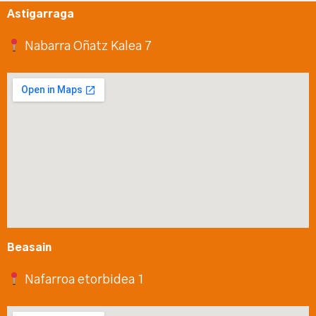
Astigarraga
Nabarra Oñatz Kalea 7
Beasain
Nafarroa etorbidea 1