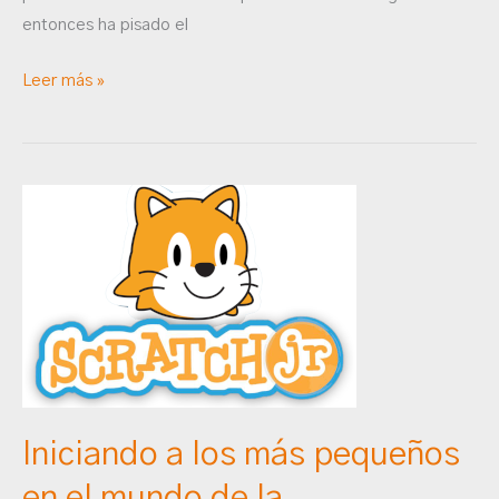
entonces ha pisado el
Leer más »
Iniciando
a
los
más
pequeños
en
el
mundo
de
Iniciando a los más pequeños
la
en el mundo de la