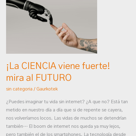
CIENCIA
viene
fuerte!
mira
al
FUTURO
¡La CIENCIA viene fuerte!
mira al FUTURO
sin categoria
/
Gaurkotek
¿Puedes imaginar tu vida sin internet? ¿A que no? Está tan
metido en nuestro día a día que si de repente se cayera,
nos volveríamos locos. Las vidas de muchos se detendrían
también… El boom de internet nos queda ya muy lejos,
pero también el de los smartphones. La tecnología desde