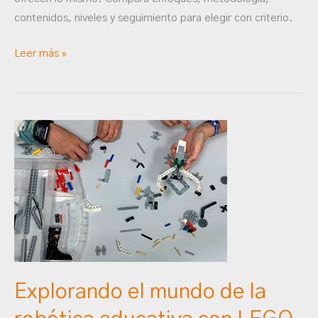
contenidos, niveles y seguimiento para elegir con criterio.
Leer más »
Explorando
el
mundo
de
la
robótica
educativa
con
LEGO
Explorando el mundo de la
EV3