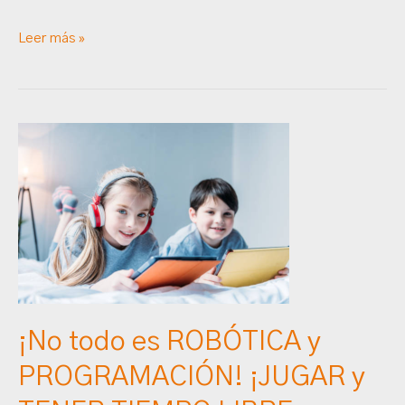
Leer más »
¡No
todo
es
ROBÓTICA
y
PROGRAMACIÓN!
¡JUGAR
y
TENER
¡No todo es ROBÓTICA y
TIEMPO
PROGRAMACIÓN! ¡JUGAR y
LIBRE
es