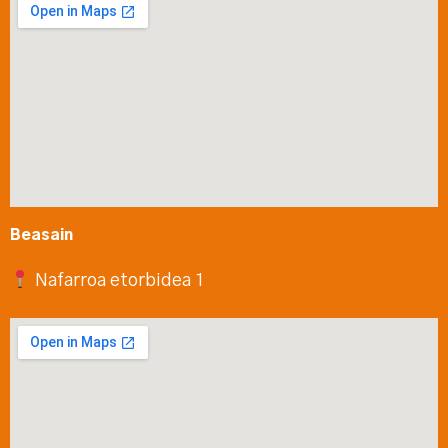
Beasain
Nafarroa etorbidea 1