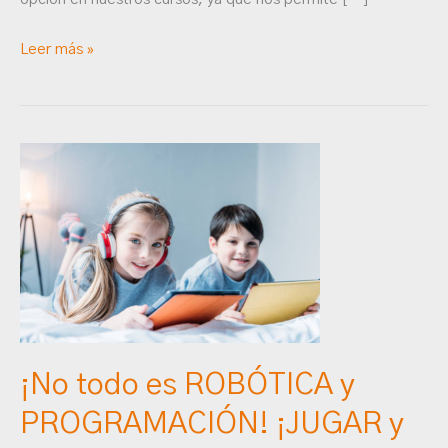
Leer más »
¡No
todo
es
ROBÓTICA
y
PROGRAMACIÓN!
¡JUGAR
y
TENER
¡No todo es ROBÓTICA y
TIEMPO
PROGRAMACIÓN! ¡JUGAR y
LIBRE