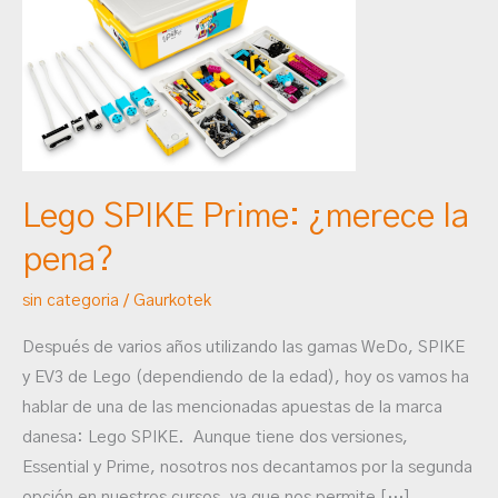
Prime:
¿merece
la
pena?
Lego SPIKE Prime: ¿merece la
pena?
sin categoria
/
Gaurkotek
Después de varios años utilizando las gamas WeDo, SPIKE
y EV3 de Lego (dependiendo de la edad), hoy os vamos ha
hablar de una de las mencionadas apuestas de la marca
danesa: Lego SPIKE. Aunque tiene dos versiones,
Essential y Prime, nosotros nos decantamos por la segunda
opción en nuestros cursos, ya que nos permite […]