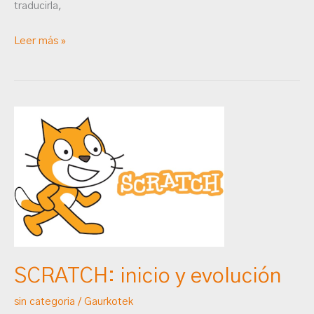
traducirla,
Leer más »
SCRATCH:
inicio
y
evolución
SCRATCH: inicio y evolución
sin categoria
/
Gaurkotek