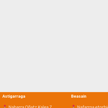
Astigarraga
Beasain
Nabarra Oñatz Kalea 7
Nafarroa etorbi