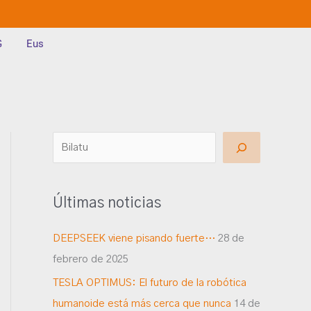
G
Eus
B
u
s
Últimas noticias
c
a
DEEPSEEK viene pisando fuerte…
28 de
r
febrero de 2025
TESLA OPTIMUS: El futuro de la robótica
humanoide está más cerca que nunca
14 de