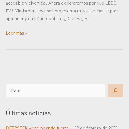
accesible y divertida. Ahora exploraremos por qué LEGO
EV3 Mindstorms es una herramienta muy interesante para
aprender y enseñar robótica. ¿Qué es […]
Leer más »
B
u
s
Últimas noticias
c
a
DEEPSEEK viene pisando fuerte…
28 de febrero de 2025