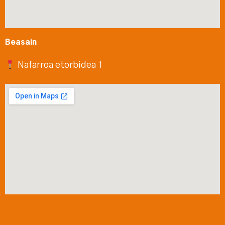
Beasain
Nafarroa etorbidea 1