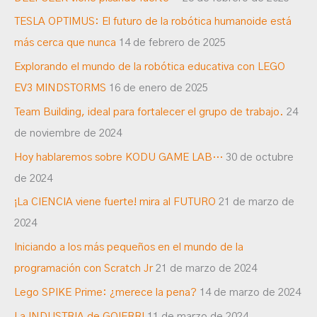
r
TESLA OPTIMUS: El futuro de la robótica humanoide está
más cerca que nunca
14 de febrero de 2025
Explorando el mundo de la robótica educativa con LEGO
EV3 MINDSTORMS
16 de enero de 2025
Team Building, ideal para fortalecer el grupo de trabajo.
24
de noviembre de 2024
Hoy hablaremos sobre KODU GAME LAB…
30 de octubre
de 2024
¡La CIENCIA viene fuerte! mira al FUTURO
21 de marzo de
2024
Iniciando a los más pequeños en el mundo de la
programación con Scratch Jr
21 de marzo de 2024
Lego SPIKE Prime: ¿merece la pena?
14 de marzo de 2024
La INDUSTRIA de GOIERRI
11 de marzo de 2024