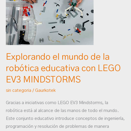
mundo
de
la
robótica
educativa
con
LEGO
Explorando el mundo de la
EV3
robótica educativa con LEGO
MINDSTORMS
EV3 MINDSTORMS
sin categoria
/
Gaurkotek
Gracias a iniciativas como LEGO EV3 Mindstorms, la
robótica está al alcance de las manos de todo el mundo.
Este conjunto educativo introduce conceptos de ingeniería,
programación y resolución de problemas de manera