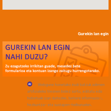
Gurekin lan egin
Webgune honetako irudi batzuk adimen
artifizialeko tresnen bidez sortu, editatu edo
hobetuak izan daitezke, betiere informazio-,
hezkuntza- eta sustapen-helburuekin.