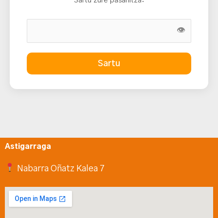
Sartu zure pasahitza:
👁
Sartu
Astigarraga
Nabarra Oñatz Kalea 7