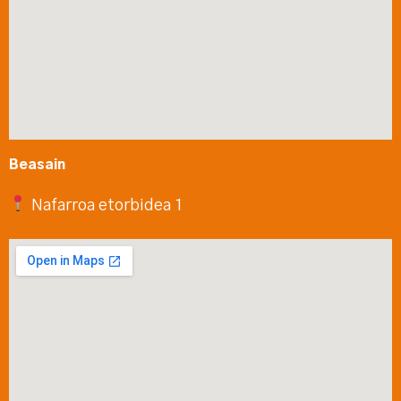
Beasain
Nafarroa etorbidea 1