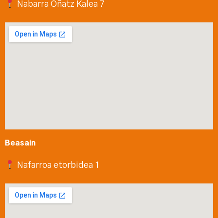
Nabarra Oñatz Kalea 7
Beasain
Nafarroa etorbidea 1