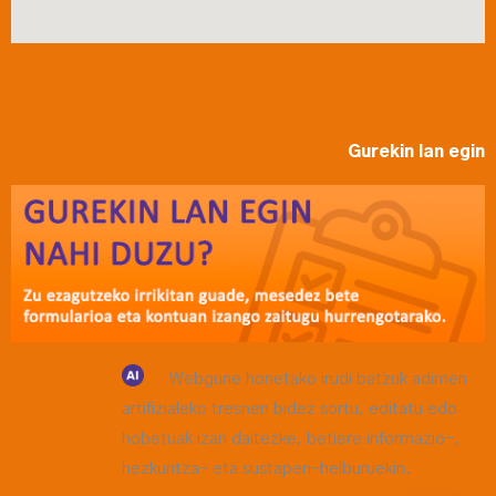
Gurekin lan egin
Webgune honetako irudi batzuk adimen
artifizialeko tresnen bidez sortu, editatu edo
hobetuak izan daitezke, betiere informazio-,
hezkuntza- eta sustapen-helburuekin.