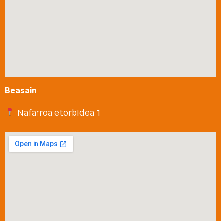
Beasain
Nafarroa etorbidea 1