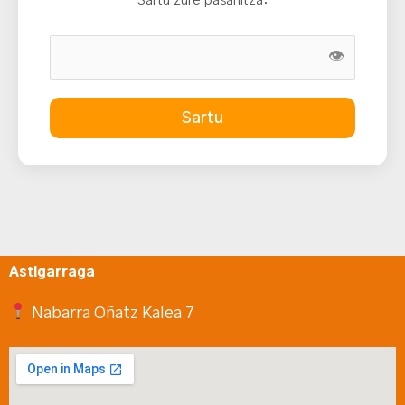
Sartu zure pasahitza:
👁
Sartu
Astigarraga
Nabarra Oñatz Kalea 7