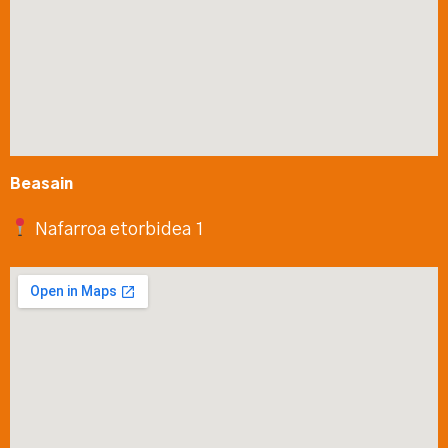
Beasain
Nafarroa etorbidea 1