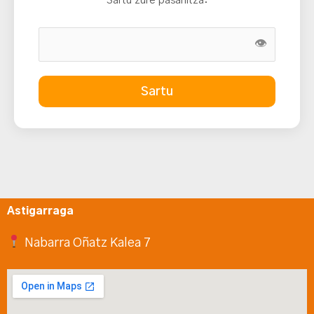
Sartu zure pasahitza:
👁
Sartu
Astigarraga
Nabarra Oñatz Kalea 7