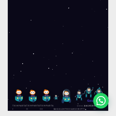
Gaurko
Tek
www.gaurkotek.eus
TXINPARTA
TXINPARTA
TXINPARTA
HACKER
HACKER
I
II
III
BUG
ELEKTROIAK
SCRIPT
I
II