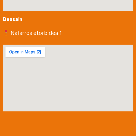
Beasain
Nafarroa etorbidea 1