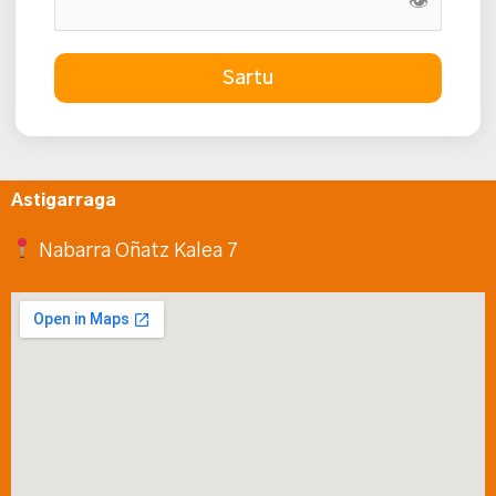
👁
Sartu
Astigarraga
Nabarra Oñatz Kalea 7