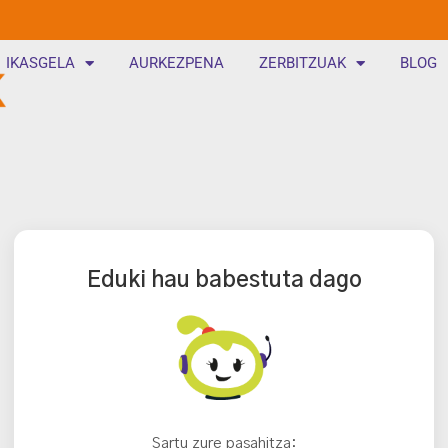
IKASGELA
AURKEZPENA
ZERBITZUAK
BLOG
Eduki hau babestuta dago
Sartu zure pasahitza: