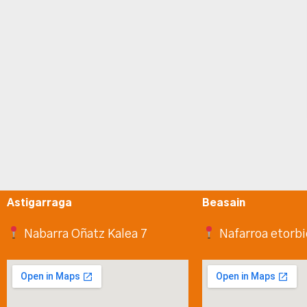
Astigarraga
Beasain
Nabarra Oñatz Kalea 7
Nafarroa etorbi