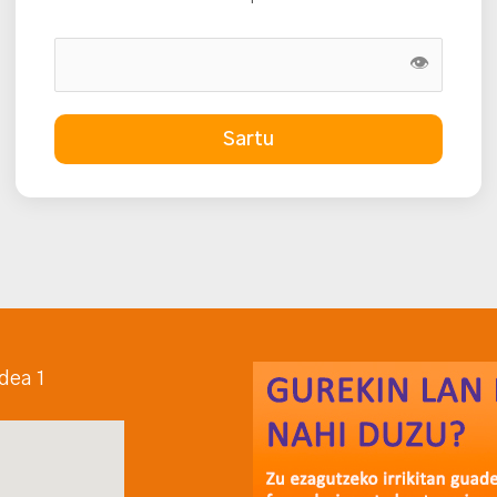
👁
Sartu
dea 1