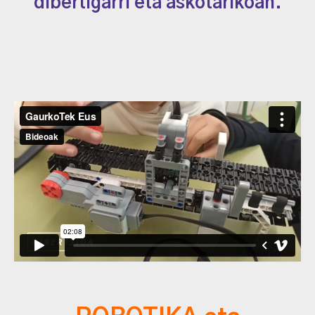
dibertigarri eta askotarikoan.