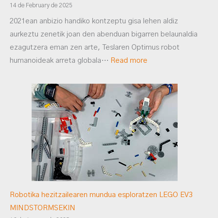
14 de February de 2025
2021ean anbizio handiko kontzeptu gisa lehen aldiz
aurkeztu zenetik joan den abenduan bigarren belaunaldia
ezagutzera eman zen arte, Teslaren Optimus robot
humanoideak arreta globala…
Read more
Robotika hezitzailearen mundua esploratzen LEGO EV3
MINDSTORMSEKIN