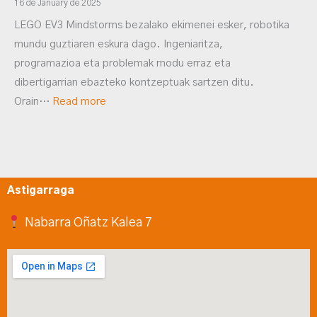
16 de January de 2025
LEGO EV3 Mindstorms bezalako ekimenei esker, robotika
mundu guztiaren eskura dago. Ingeniaritza,
programazioa eta problemak modu erraz eta
dibertigarrian ebazteko kontzeptuak sartzen ditu.
Orain…
Read more
Astigarraga
Nabarra Oñatz Kalea 7