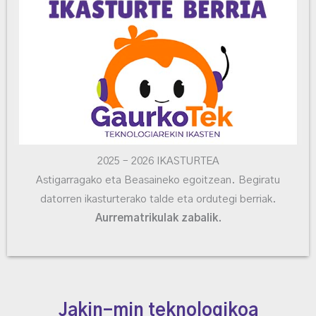
2025 – 2026 IKASTURTEA
Astigarragako eta Beasaineko egoitzean. Begiratu
datorren ikasturterako talde eta ordutegi berriak.
Aurrematrikulak zabalik.
Jakin-min teknologikoa