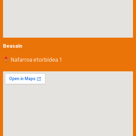
Beasain
Nafarroa etorbidea 1