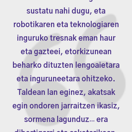
sustatu nahi dugu, eta
robotikaren eta teknologiaren
inguruko tresnak eman haur
eta gazteei, etorkizunean
beharko dituzten lengoaietara
eta inguruneetara ohitzeko.
Taldean lan eginez, akatsak
egin ondoren jarraitzen ikasiz,
sormena lagunduz
era
…