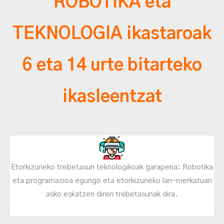
ROBOTIKA eta
TEKNOLOGIA ikastaroak
6 eta 14 urte bitarteko
ikasleentzat
Etorkizuneko trebetasun teknologikoak garapena: Robotika
eta programazioa egungo eta etorkizuneko lan-merkatuan
asko eskatzen diren trebetasunak dira.