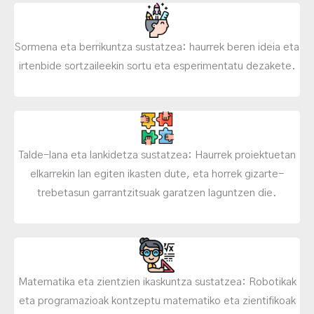
Sormena eta berrikuntza sustatzea: haurrek beren ideia eta
irtenbide sortzaileekin sortu eta esperimentatu dezakete.
Talde-lana eta lankidetza sustatzea: Haurrek proiektuetan
elkarrekin lan egiten ikasten dute, eta horrek gizarte-
trebetasun garrantzitsuak garatzen laguntzen die.
Matematika eta zientzien ikaskuntza sustatzea: Robotikak
eta programazioak kontzeptu matematiko eta zientifikoak