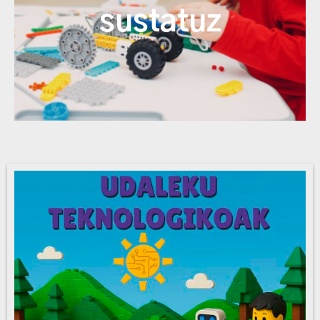
etorkizuna
sustatuz