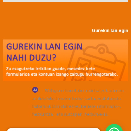
Gurekin lan egin
Webgune honetako irudi batzuk adimen
artifizialeko tresnen bidez sortu, editatu edo
hobetuak izan daitezke, betiere informazio-,
hezkuntza- eta sustapen-helburuekin.