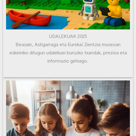
UDALEKUAK 2025
Beasain, Astigarraga eta Eureka! Zientzia museoan
eskeiniko ditugun udalekuei buruzko txandak, prezioa eta
informazio gehiago.