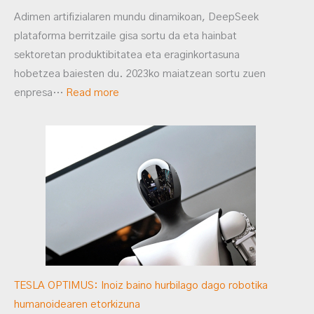
Adimen artifizialaren mundu dinamikoan, DeepSeek
plataforma berritzaile gisa sortu da eta hainbat
sektoretan produktibitatea eta eraginkortasuna
hobetzea baiesten du. 2023ko maiatzean sortu zuen
enpresa…
Read more
TESLA OPTIMUS: Inoiz baino hurbilago dago robotika
humanoidearen etorkizuna