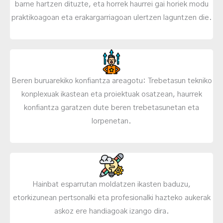
barne hartzen dituzte, eta horrek haurrei gai horiek modu
praktikoagoan eta erakargarriagoan ulertzen laguntzen die.
Beren buruarekiko konfiantza areagotu: Trebetasun tekniko
konplexuak ikastean eta proiektuak osatzean, haurrek
konfiantza garatzen dute beren trebetasunetan eta
lorpenetan.
Hainbat esparrutan moldatzen ikasten baduzu,
etorkizunean pertsonalki eta profesionalki hazteko aukerak
askoz ere handiagoak izango dira.