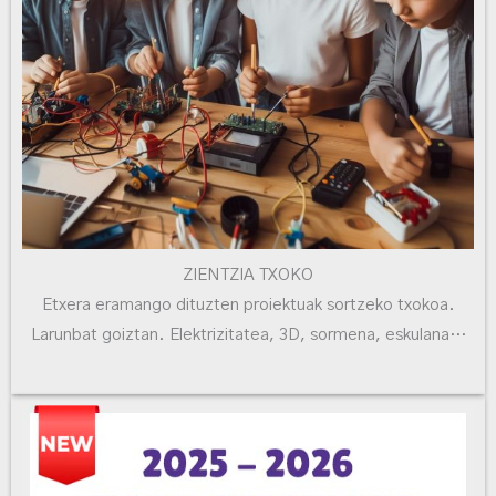
ZIENTZIA TXOKO
Etxera eramango dituzten proiektuak sortzeko txokoa.
Larunbat goiztan. Elektrizitatea, 3D, sormena, eskulana…