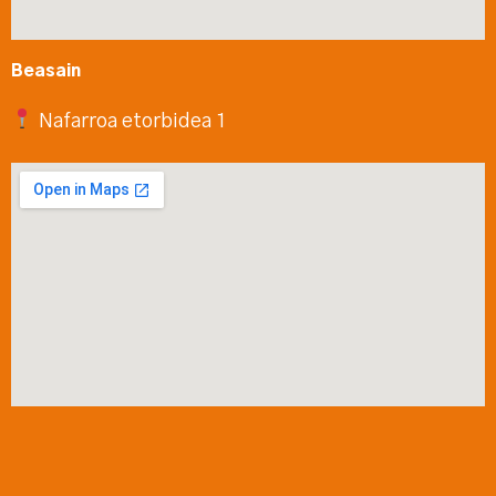
Beasain
Nafarroa etorbidea 1