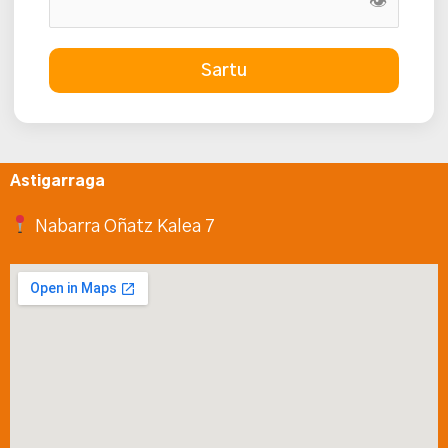
👁
Sartu
Astigarraga
Nabarra Oñatz Kalea 7