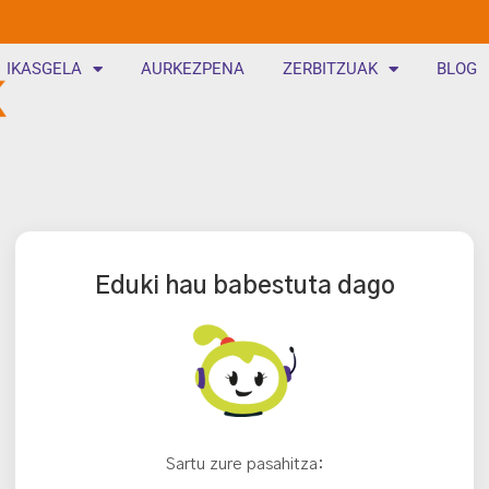
IKASGELA
AURKEZPENA
ZERBITZUAK
BLOG
Eduki hau babestuta dago
Sartu zure pasahitza: