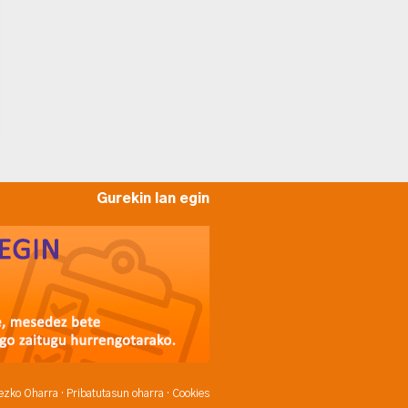
Gurekin lan egin
ezko Oharra
·
Pribatutasun oharra
·
Cookies