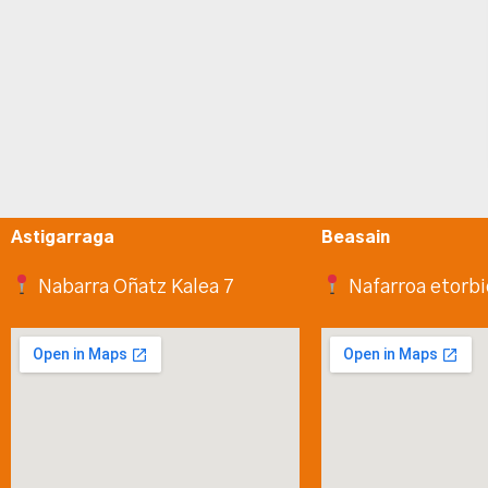
Astigarraga
Beasain
Nabarra Oñatz Kalea 7
Nafarroa etorbi