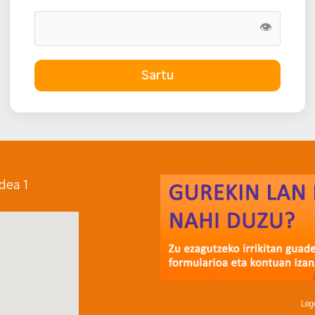
👁
Sartu
dea 1
Leg