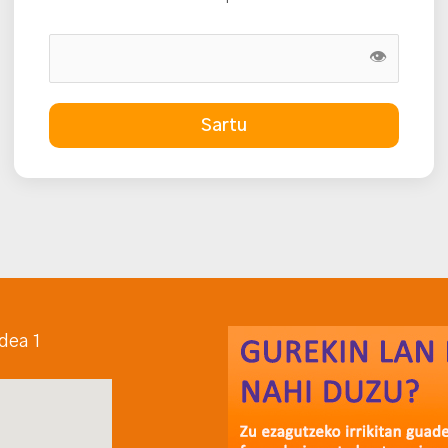
👁
Sartu
dea 1