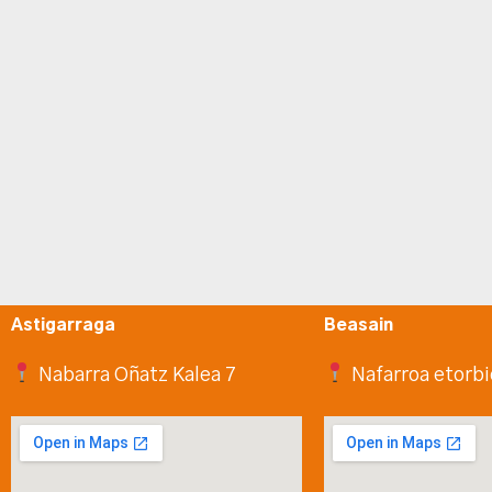
Astigarraga
Beasain
Nabarra Oñatz Kalea 7
Nafarroa etorbi