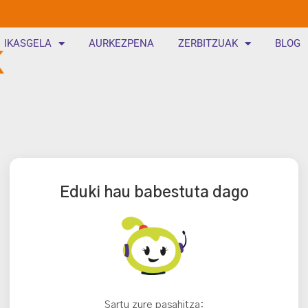
IKASGELA
AURKEZPENA
ZERBITZUAK
BLOG
Eduki hau babestuta dago
Sartu zure pasahitza: