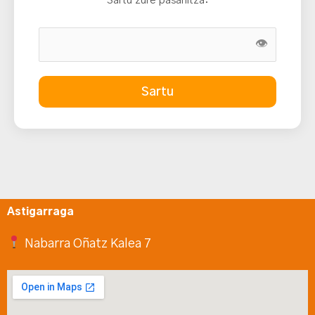
Sartu zure pasahitza:
👁
Sartu
Astigarraga
Nabarra Oñatz Kalea 7