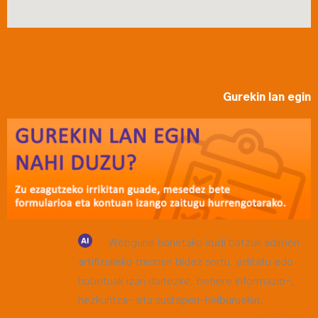
Gurekin lan egin
Webgune honetako irudi batzuk adimen
artifizialeko tresnen bidez sortu, editatu edo
hobetuak izan daitezke, betiere informazio-,
hezkuntza- eta sustapen-helburuekin.