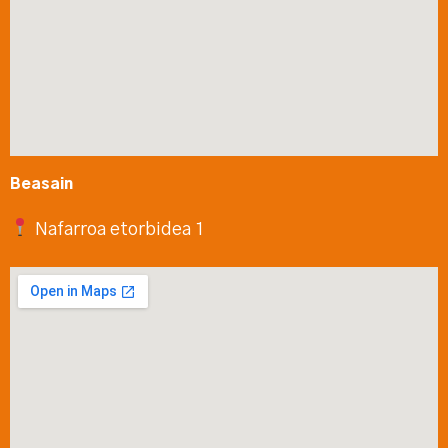
Beasain
Nafarroa etorbidea 1