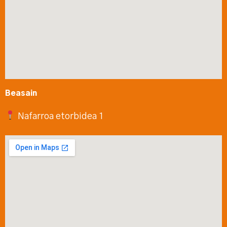
Beasain
Nafarroa etorbidea 1