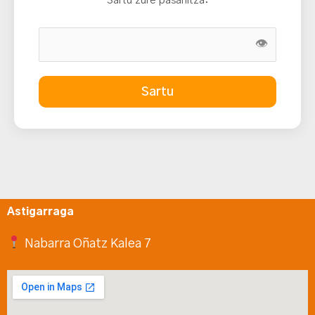
Sartu zure pasahitza:
👁
Sartu
Astigarraga
Nabarra Oñatz Kalea 7