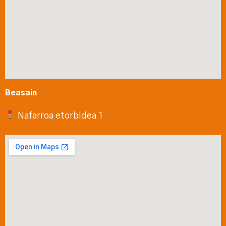
Beasain
Nafarroa etorbidea 1