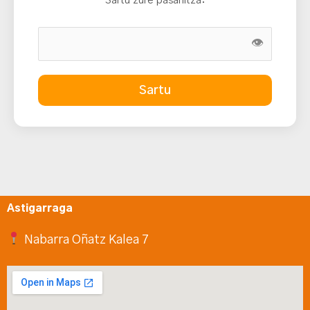
Sartu zure pasahitza:
👁
Sartu
Astigarraga
Nabarra Oñatz Kalea 7