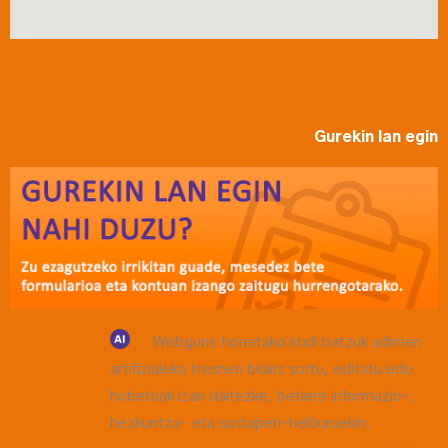
Gurekin lan egin
Webgune honetako irudi batzuk adimen
artifizialeko tresnen bidez sortu, editatu edo
hobetuak izan daitezke, betiere informazio-,
hezkuntza- eta sustapen-helburuekin.