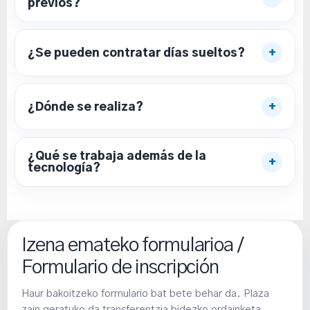
previos?
No es necesario. Las actividades se adaptarán a la
edad y al nivel del grupo.
¿Se pueden contratar días sueltos?
+
Inicialmente no se ofrecerán días sueltos. La
inscripción será por turnos semanales.
¿Dónde se realiza?
+
En el campus de Donostia-San Sebastián de la
Universidad de Deusto.
¿Qué se trabaja además de la
+
tecnología?
Lógica, creatividad, autonomía, trabajo en equipo,
resolución de problemas y comunicación de ideas.
Izena emateko formularioa /
Formulario de inscripción
Haur bakoitzeko formulario bat bete behar da. Plaza
zain geratuko da transferentzia bidezko ordainketa