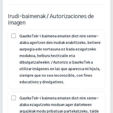
Irudi-baimenak / Autorizaciones de
imagen
GaurkoTek-i baimena ematen diot nire seme-
alaba agertzen den irudiak erabiltzeko, betiere
aurpegia edo nortasuna ez bada ezagutzeko
modukoa, helburu hezitzaile eta
dibulgatzaileekin. / Autorizo a GaurkoTek a
utilizar imágenes en las que aparezca mi hijo/a,
siempre que no sea reconocible, con fines
educativos y divulgativos.
GaurkoTek-i baimena ematen diot nire seme-
alaba ezagutzeko moduan ager daitekeen
argazkiak modu pribatuan partekatzeko, talde