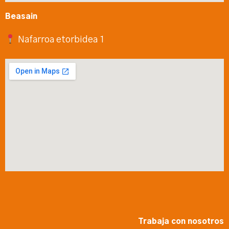
Beasain
Nafarroa etorbidea 1
Trabaja con nosotros