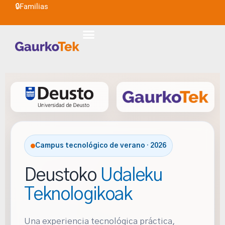
🔒
Familias
Ir
al
contenido
Campus tecnológico de verano · 2026
Deustoko
Udaleku
Teknologikoak
Una experiencia tecnológica práctica,