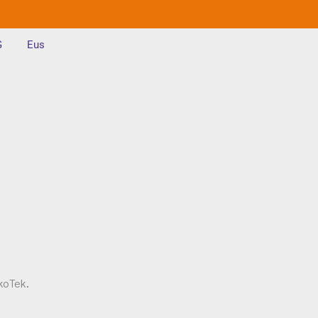
G
Eus
rkoTek.